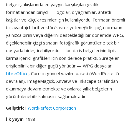
belge iş akışlarında en yaygın karşılaşılan grafik
formatlarından biriydi — logolar, diyagramlar, antetli
kağıtlar ve küçük resimler için kullanılıyordu. Formatın önemli
bir avantajı hibrit vektör/raster yeteneğidir: çoğu formatın
yalnızca birini veya diğerini desteklediği bir dönemde WPG,
ölçeklenebilir çizgi sanatını fotoğrafik görüntülerle tek bir
dosyada birleştirebiliyordu — bu da iş belgelerinin tipik
karma içerikli grafikleri için son derece pratikti. Süregelen
erişilebilirlik bir diğer güçlü yönüdür — WPG dosyaları
LibreOffice
, Corel'ın güncel yazılım paketi (WordPerfect'ı
devralan), ImageMagick, XnView ve Inkscape tarafından
okunmaya devam etmekte ve onlarca yıllık belgelerin
görüntülenebilir kalmasını sağlamaktadır.
Geliştirici
:
WordPerfect Corporation
İlk yayın
: 1988