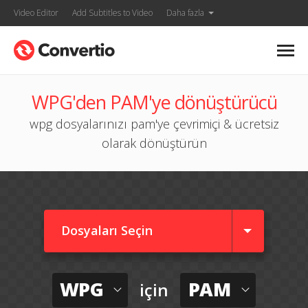
Video Editor
Add Subtitles to Video
Daha fazla
WPG'den PAM'ye dönüştürücü
wpg dosyalarınızı pam'ye çevrimiçi & ücretsiz
olarak dönüştürün
Dosyaları Seçin
WPG
PAM
için