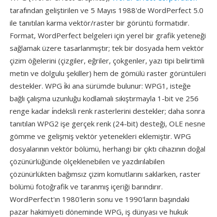
tarafından geliştirilen ve 5 Mayıs 1988'de WordPerfect 5.0
ile tanıtılan karma vektör/raster bir görüntü formatıdır.
Format, WordPerfect belgeleri için yerel bir grafik yeteneği
sağlamak üzere tasarlanmıştır; tek bir dosyada hem vektör
çizim öğelerini (çizgiler, eğriler, çokgenler, yazı tipi belirtimli
metin ve dolgulu şekiller) hem de gömülü raster görüntüleri
destekler. WPG i̇ki ana sürümde bulunur: WPG1, isteğe
bağlı çalışma uzunluğu kodlamalı sıkıştırmayla 1-bit ve 256
renge kadar i̇ndeksli renk rasterlerini destekler; daha sonra
tanıtılan WPG2 işe gerçek renk (24-bit) desteği, OLE nesne
gömme ve gelişmiş vektör yetenekleri eklemiştir. WPG
dosyalarının vektör bölümü, herhangi bir çıktı cihazının doğal
çözünürlüğünde ölçeklenebilen ve yazdırılabilen
çözünürlükten bağımsız çizim komutlarını saklarken, raster
bölümü fotoğrafik ve taranmış içeriği barındırır.
WordPerfect'ın 1980'lerin sonu ve 1990'ların başındaki
pazar hakimiyeti döneminde WPG, iş dünyası ve hukuk