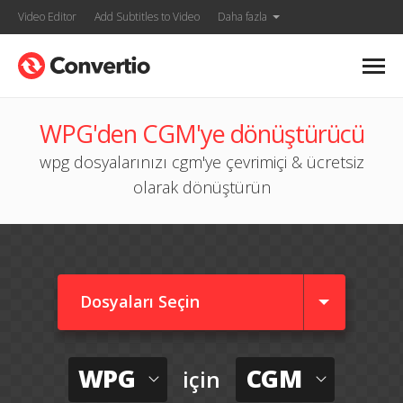
Video Editor
Add Subtitles to Video
Daha fazla
WPG'den CGM'ye dönüştürücü
wpg dosyalarınızı cgm'ye çevrimiçi & ücretsiz
olarak dönüştürün
Dosyaları Seçin
WPG
CGM
için