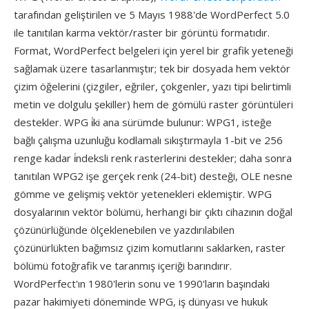
tarafından geliştirilen ve 5 Mayıs 1988'de WordPerfect 5.0
ile tanıtılan karma vektör/raster bir görüntü formatıdır.
Format, WordPerfect belgeleri için yerel bir grafik yeteneği
sağlamak üzere tasarlanmıştır; tek bir dosyada hem vektör
çizim öğelerini (çizgiler, eğriler, çokgenler, yazı tipi belirtimli
metin ve dolgulu şekiller) hem de gömülü raster görüntüleri
destekler. WPG i̇ki ana sürümde bulunur: WPG1, isteğe
bağlı çalışma uzunluğu kodlamalı sıkıştırmayla 1-bit ve 256
renge kadar i̇ndeksli renk rasterlerini destekler; daha sonra
tanıtılan WPG2 işe gerçek renk (24-bit) desteği, OLE nesne
gömme ve gelişmiş vektör yetenekleri eklemiştir. WPG
dosyalarının vektör bölümü, herhangi bir çıktı cihazının doğal
çözünürlüğünde ölçeklenebilen ve yazdırılabilen
çözünürlükten bağımsız çizim komutlarını saklarken, raster
bölümü fotoğrafik ve taranmış içeriği barındırır.
WordPerfect'ın 1980'lerin sonu ve 1990'ların başındaki
pazar hakimiyeti döneminde WPG, iş dünyası ve hukuk