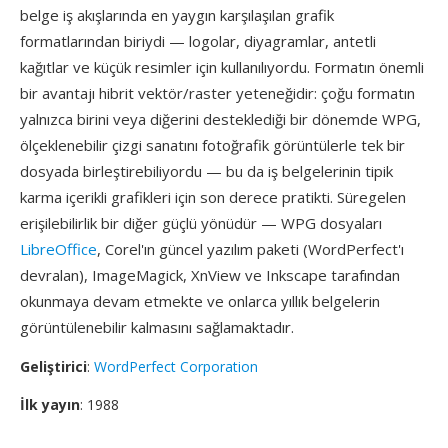
belge iş akışlarında en yaygın karşılaşılan grafik
formatlarından biriydi — logolar, diyagramlar, antetli
kağıtlar ve küçük resimler için kullanılıyordu. Formatın önemli
bir avantajı hibrit vektör/raster yeteneğidir: çoğu formatın
yalnızca birini veya diğerini desteklediği bir dönemde WPG,
ölçeklenebilir çizgi sanatını fotoğrafik görüntülerle tek bir
dosyada birleştirebiliyordu — bu da iş belgelerinin tipik
karma içerikli grafikleri için son derece pratikti. Süregelen
erişilebilirlik bir diğer güçlü yönüdür — WPG dosyaları
LibreOffice
, Corel'ın güncel yazılım paketi (WordPerfect'ı
devralan), ImageMagick, XnView ve Inkscape tarafından
okunmaya devam etmekte ve onlarca yıllık belgelerin
görüntülenebilir kalmasını sağlamaktadır.
Geliştirici
:
WordPerfect Corporation
İlk yayın
: 1988