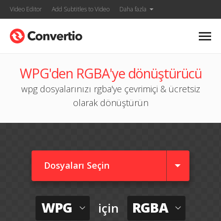
Video Editor
Add Subtitles to Video
Daha fazla
WPG'den RGBA'ye dönüştürücü
wpg dosyalarınızı rgba'ye çevrimiçi & ücretsiz
olarak dönüştürün
Dosyaları Seçin
WPG
RGBA
için