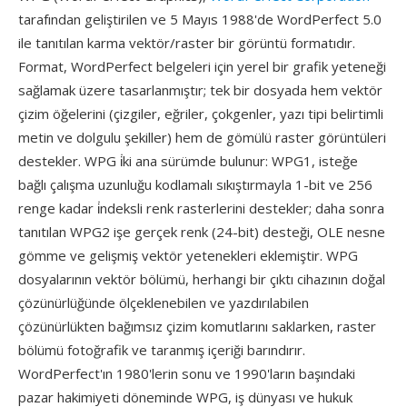
tarafından geliştirilen ve 5 Mayıs 1988'de WordPerfect 5.0
ile tanıtılan karma vektör/raster bir görüntü formatıdır.
Format, WordPerfect belgeleri için yerel bir grafik yeteneği
sağlamak üzere tasarlanmıştır; tek bir dosyada hem vektör
çizim öğelerini (çizgiler, eğriler, çokgenler, yazı tipi belirtimli
metin ve dolgulu şekiller) hem de gömülü raster görüntüleri
destekler. WPG i̇ki ana sürümde bulunur: WPG1, isteğe
bağlı çalışma uzunluğu kodlamalı sıkıştırmayla 1-bit ve 256
renge kadar i̇ndeksli renk rasterlerini destekler; daha sonra
tanıtılan WPG2 işe gerçek renk (24-bit) desteği, OLE nesne
gömme ve gelişmiş vektör yetenekleri eklemiştir. WPG
dosyalarının vektör bölümü, herhangi bir çıktı cihazının doğal
çözünürlüğünde ölçeklenebilen ve yazdırılabilen
çözünürlükten bağımsız çizim komutlarını saklarken, raster
bölümü fotoğrafik ve taranmış içeriği barındırır.
WordPerfect'ın 1980'lerin sonu ve 1990'ların başındaki
pazar hakimiyeti döneminde WPG, iş dünyası ve hukuk