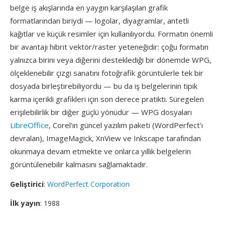
belge iş akışlarında en yaygın karşılaşılan grafik
formatlarından biriydi — logolar, diyagramlar, antetli
kağıtlar ve küçük resimler için kullanılıyordu. Formatın önemli
bir avantajı hibrit vektör/raster yeteneğidir: çoğu formatın
yalnızca birini veya diğerini desteklediği bir dönemde WPG,
ölçeklenebilir çizgi sanatını fotoğrafik görüntülerle tek bir
dosyada birleştirebiliyordu — bu da iş belgelerinin tipik
karma içerikli grafikleri için son derece pratikti. Süregelen
erişilebilirlik bir diğer güçlü yönüdür — WPG dosyaları
LibreOffice
, Corel'ın güncel yazılım paketi (WordPerfect'ı
devralan), ImageMagick, XnView ve Inkscape tarafından
okunmaya devam etmekte ve onlarca yıllık belgelerin
görüntülenebilir kalmasını sağlamaktadır.
Geliştirici
:
WordPerfect Corporation
İlk yayın
: 1988