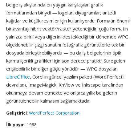
belge iş akışlarında en yaygın karşılaşılan grafik
formatlarından biriydi — logolar, diyagramlar, antetli
kağıtlar ve küçük resimler için kullanılıyordu. Formatın önemli
bir avantajı hibrit vektör/raster yeteneğidir: çoğu formatın
yalnızca birini veya diğerini desteklediği bir dönemde WPG,
ölçeklenebilir çizgi sanatını fotoğrafik görüntülerle tek bir
dosyada birleştirebiliyordu — bu da iş belgelerinin tipik
karma içerikli grafikleri için son derece pratikti. Süregelen
erişilebilirlik bir diğer güçlü yönüdür — WPG dosyaları
LibreOffice
, Corel'ın güncel yazılım paketi (WordPerfect'ı
devralan), ImageMagick, XnView ve Inkscape tarafından
okunmaya devam etmekte ve onlarca yıllık belgelerin
görüntülenebilir kalmasını sağlamaktadır.
Geliştirici
:
WordPerfect Corporation
İlk yayın
: 1988