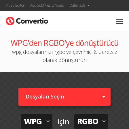
Video Editor
Add Subtitles to Video
Daha fazla
WPG'den RGBO'ye dönüştürücü
wpg dosyalarınızı rgbo'ye çevrimiçi & ücretsiz
olarak dönüştürün
Dosyaları Seçin
WPG
RGBO
için