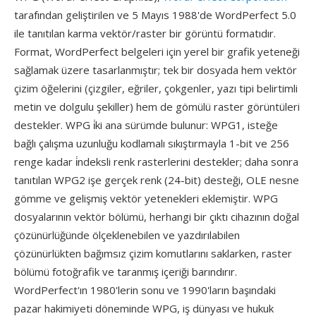
tarafından geliştirilen ve 5 Mayıs 1988'de WordPerfect 5.0
ile tanıtılan karma vektör/raster bir görüntü formatıdır.
Format, WordPerfect belgeleri için yerel bir grafik yeteneği
sağlamak üzere tasarlanmıştır; tek bir dosyada hem vektör
çizim öğelerini (çizgiler, eğriler, çokgenler, yazı tipi belirtimli
metin ve dolgulu şekiller) hem de gömülü raster görüntüleri
destekler. WPG i̇ki ana sürümde bulunur: WPG1, isteğe
bağlı çalışma uzunluğu kodlamalı sıkıştırmayla 1-bit ve 256
renge kadar i̇ndeksli renk rasterlerini destekler; daha sonra
tanıtılan WPG2 işe gerçek renk (24-bit) desteği, OLE nesne
gömme ve gelişmiş vektör yetenekleri eklemiştir. WPG
dosyalarının vektör bölümü, herhangi bir çıktı cihazının doğal
çözünürlüğünde ölçeklenebilen ve yazdırılabilen
çözünürlükten bağımsız çizim komutlarını saklarken, raster
bölümü fotoğrafik ve taranmış içeriği barındırır.
WordPerfect'ın 1980'lerin sonu ve 1990'ların başındaki
pazar hakimiyeti döneminde WPG, iş dünyası ve hukuk