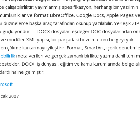
ikte çalışabilirliktir: yayımlanmış spesifikasyon, herhangi bir yazılı
mümkün kılar ve format LibreOffice, Google Docs, Apple Pages v
i düzinelerce başka araç tarafından okunup yazılabilir. Yerleşik ZIP 
tik güçlü yöndür — DOCX dosyaları eşdeğer DOC dosyalarından ön
 ve modüler XML yapısı, bir parçadaki bozulma tüm belgeyi yok
 çökme kurtarmayı iyileştirir. Format, SmartArt, içerik denetimle
lebilirlik
meta verileri ve gerçek zamanlı birlikte yazma dahil tüm
destekler. DOCX, iş dünyası, eğitim ve kamu kurumlarında belge alı
ardı haline gelmiştir.
rosoft
Ocak 2007