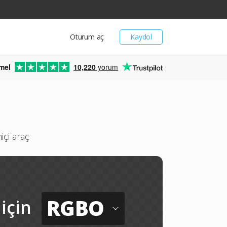
Oturum aç
Kaydol
mel
10,220
yorum
çi araç
RGBO
için