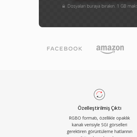
Dosyaları buraya bırakın. 1 GB m
Özelleştirilmiş Çıktı
RGBO formatı, özellikle opaklık
kanalı verisiyle SGI görselleri
gerektiren görüntüleme hatlarının