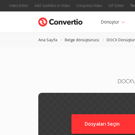
Video Editor
Add Subtitles to Video
Compress Video
GIF Editor
Te
Dönüştür
Ana Sayfa
Belge dönüştürücü
DOCX Dönüştü
DOCX'u
Dosyaları Seçin