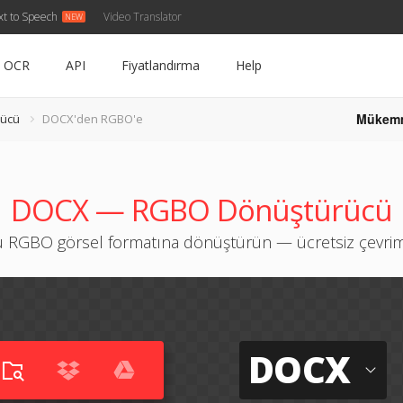
xt to Speech
Video Translator
OCR
API
Fiyatlandırma
Help
Mükem
rücü
DOCX'den RGBO'e
DOCX — RGBO Dönüştürücü
 RGBO görsel formatına dönüştürün — ücretsiz çevrimi
DOCX