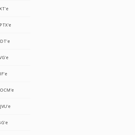
XT'e
PTX'e
DT'e
VG'e
IF'e
DOCM'e
JVU'e
BG'e