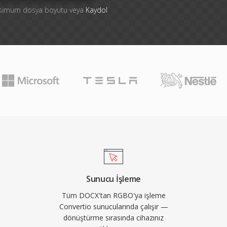
aksimum dosya boyutu veya
Kaydol
Sunucu İşleme
Tüm DOCX'tan RGBO'ya işleme
Convertio sunucularında çalışır —
dönüştürme sırasında cihazınız