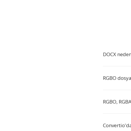
DOCX neden
RGBO dosyal
RGBO, RGBA'
Convertio'd