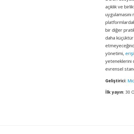
açıklık ve birl
uygulamasını 
platformlardak
bir diğer pra
daha küçüktür
etmeyeceğinden
yönetimi,
erişi
yeteneklerini 
evrensel stand
Geliştirici
:
Mic
İlk yayın
: 30 