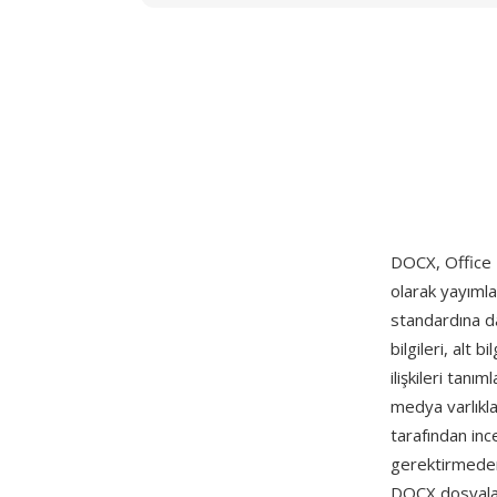
DOCX, Office
olarak yayım
standardına da
bilgileri, alt 
ilişkileri tan
medya varlıklar
tarafından inc
gerektirmeden
DOCX dosyaların