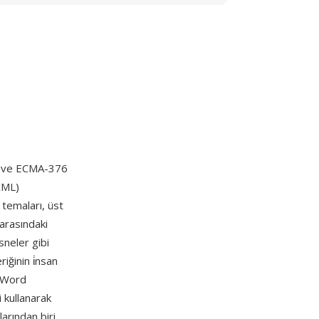
ır ve ECMA-376
XML)
 temaları, üst
 arasındaki
sneler gibi
iğinin i̇nsan
, Word
 kullanarak
larından biri