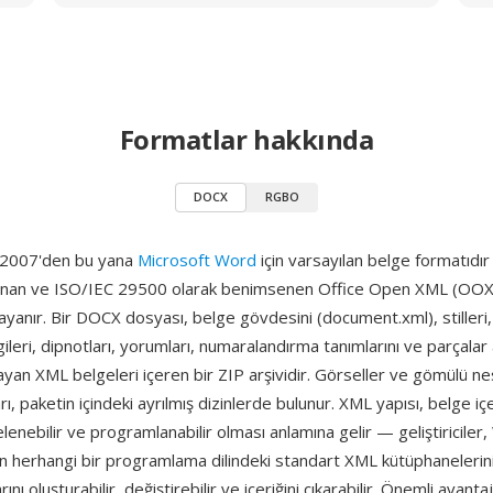
Formatlar hakkında
DOCX
RGBO
 2007'den bu yana
Microsoft Word
için varsayılan belge formatıd
lanan ve ISO/IEC 29500 olarak benimsenen Office Open XML (OO
yanır. Bir DOCX dosyası, belge gövdesini (document.xml), stilleri,
bilgileri, dipnotları, yorumları, numaralandırma tanımlarını ve parçalar
ımlayan XML belgeleri içeren bir ZIP arşividir. Görseller ve gömülü ne
ı, paketin içindeki ayrılmış dizinlerde bulunur. XML yapısı, belge içer
elenebilir ve programlanabilir olması anlamına gelir — geliştiriciler
 herhangi bir programlama dilindeki standart XML kütüphanelerini
ı oluşturabilir, değiştirebilir ve içeriğini çıkarabilir. Önemli avantaj