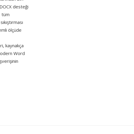
mın DOCX desteği
e tüm
sıkıştırması
emli ölçüde
ri, kaynakça
 modern Word
şverişinin