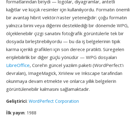
formatlarından biriydi — logolar, diyagramlar, antetli
kağıtlar ve küçük resimler için kullanılıyordu. Formatın önemli
bir avantajı hibrit vektör/raster yeteneğidir: çoğu formatın
yalnızca birini veya diğerini desteklediği bir dönemde WPG,
ölçeklenebilir çizgi sanatını fotoğrafik görüntülerle tek bir
dosyada birleştirebiliyordu — bu da iş belgelerinin tipik
karma içerikli grafikleri için son derece pratikti. Süregelen
erişilebilirlik bir diğer güçlü yönüdür — WPG dosyaları
LibreOffice
, Corel'ın güncel yazılım paketi (WordPerfect'ı
devralan), ImageMagick, XnView ve Inkscape tarafından
okunmaya devam etmekte ve onlarca yıllık belgelerin
görüntülenebilir kalmasını sağlamaktadır.
Geliştirici
:
WordPerfect Corporation
İlk yayın
: 1988