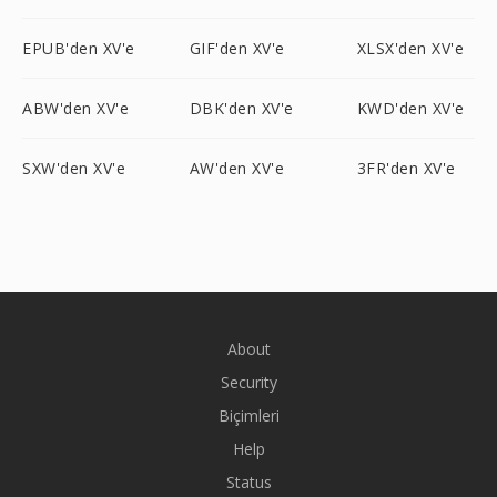
EPUB'den XV'e
GIF'den XV'e
XLSX'den XV'e
ABW'den XV'e
DBK'den XV'e
KWD'den XV'e
SXW'den XV'e
AW'den XV'e
3FR'den XV'e
About
Security
Biçimleri
Help
Status