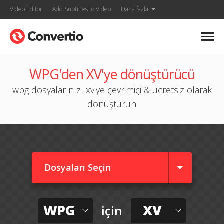
Video Editor
Add Subtitles to Video
Daha fazla
WPG'den XV'ye dönüştürücü
wpg dosyalarınızı xv'ye çevrimiçi & ücretsiz olarak
dönüştürün
Dosyaları Seçin
WPG
XV
için