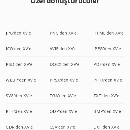
Özel dönüştürücüler
JPG'den XV'e
PNG'den XV'e
HTML'den XV'e
ICO'den XV'e
AVIF'den XV'e
JPEG'den XV'e
PSD'den XV'e
DOCX'den XV'e
PDF'den XV'e
WEBP'den XV'e
PPSX'den XV'e
PPTX'den XV'e
SVG'den XV'e
TGA'den XV'e
TXT'den XV'e
RTF'den XV'e
ODP'den XV'e
BMP'den XV'e
CDR'den XV'e
CSV'den XV'e
DXF'den XV'e