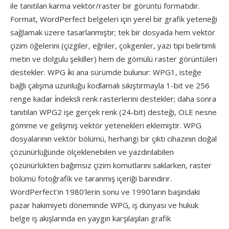
ile tanıtılan karma vektör/raster bir görüntü formatıdır.
Format, WordPerfect belgeleri için yerel bir grafik yeteneği
sağlamak üzere tasarlanmıştır; tek bir dosyada hem vektör
çizim öğelerini (çizgiler, eğriler, çokgenler, yazı tipi belirtimli
metin ve dolgulu şekiller) hem de gömülü raster görüntüleri
destekler. WPG i̇ki ana sürümde bulunur: WPG1, isteğe
bağlı çalışma uzunluğu kodlamalı sıkıştırmayla 1-bit ve 256
renge kadar i̇ndeksli renk rasterlerini destekler; daha sonra
tanıtılan WPG2 işe gerçek renk (24-bit) desteği, OLE nesne
gömme ve gelişmiş vektör yetenekleri eklemiştir. WPG
dosyalarının vektör bölümü, herhangi bir çıktı cihazının doğal
çözünürlüğünde ölçeklenebilen ve yazdırılabilen
çözünürlükten bağımsız çizim komutlarını saklarken, raster
bölümü fotoğrafik ve taranmış içeriği barındırır.
WordPerfect'ın 1980'lerin sonu ve 1990'ların başındaki
pazar hakimiyeti döneminde WPG, iş dünyası ve hukuk
belge iş akışlarında en yaygın karşılaşılan grafik