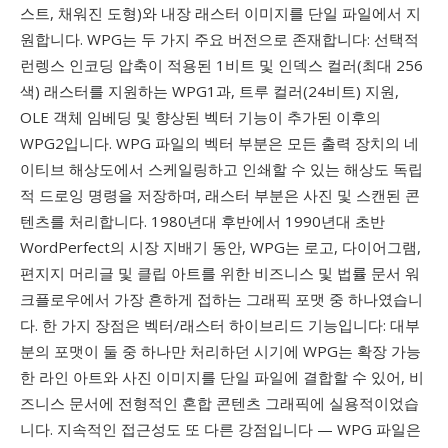
스트, 채워진 도형)와 내장 래스터 이미지를 단일 파일에서 지
원합니다. WPG는 두 가지 주요 버전으로 존재합니다: 선택적
런렝스 인코딩 압축이 적용된 1비트 및 인덱스 컬러(최대 256
색) 래스터를 지원하는 WPG1과, 트루 컬러(24비트) 지원,
OLE 객체 임베딩 및 향상된 벡터 기능이 추가된 이후의
WPG2입니다. WPG 파일의 벡터 부분은 모든 출력 장치의 네
이티브 해상도에서 스케일링하고 인쇄할 수 있는 해상도 독립
적 드로잉 명령을 저장하며, 래스터 부분은 사진 및 스캔된 콘
텐츠를 처리합니다. 1980년대 후반에서 1990년대 초반
WordPerfect의 시장 지배기 동안, WPG는 로고, 다이어그램,
편지지 머리글 및 클립 아트를 위한 비즈니스 및 법률 문서 워
크플로우에서 가장 흔하게 접하는 그래픽 포맷 중 하나였습니
다. 한 가지 장점은 벡터/래스터 하이브리드 기능입니다: 대부
분의 포맷이 둘 중 하나만 처리하던 시기에 WPG는 확장 가능
한 라인 아트와 사진 이미지를 단일 파일에 결합할 수 있어, 비
즈니스 문서에 전형적인 혼합 콘텐츠 그래픽에 실용적이었습
니다. 지속적인 접근성도 또 다른 강점입니다 — WPG 파일은