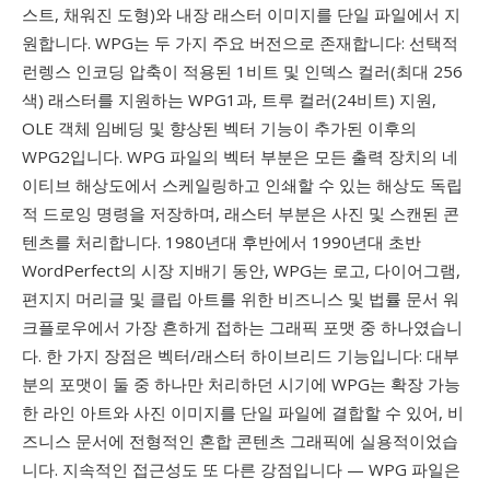
스트, 채워진 도형)와 내장 래스터 이미지를 단일 파일에서 지
원합니다. WPG는 두 가지 주요 버전으로 존재합니다: 선택적
런렝스 인코딩 압축이 적용된 1비트 및 인덱스 컬러(최대 256
색) 래스터를 지원하는 WPG1과, 트루 컬러(24비트) 지원,
OLE 객체 임베딩 및 향상된 벡터 기능이 추가된 이후의
WPG2입니다. WPG 파일의 벡터 부분은 모든 출력 장치의 네
이티브 해상도에서 스케일링하고 인쇄할 수 있는 해상도 독립
적 드로잉 명령을 저장하며, 래스터 부분은 사진 및 스캔된 콘
텐츠를 처리합니다. 1980년대 후반에서 1990년대 초반
WordPerfect의 시장 지배기 동안, WPG는 로고, 다이어그램,
편지지 머리글 및 클립 아트를 위한 비즈니스 및 법률 문서 워
크플로우에서 가장 흔하게 접하는 그래픽 포맷 중 하나였습니
다. 한 가지 장점은 벡터/래스터 하이브리드 기능입니다: 대부
분의 포맷이 둘 중 하나만 처리하던 시기에 WPG는 확장 가능
한 라인 아트와 사진 이미지를 단일 파일에 결합할 수 있어, 비
즈니스 문서에 전형적인 혼합 콘텐츠 그래픽에 실용적이었습
니다. 지속적인 접근성도 또 다른 강점입니다 — WPG 파일은