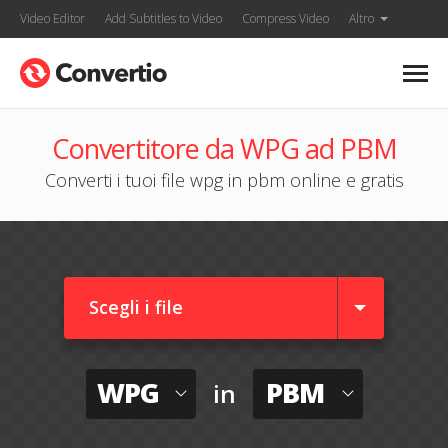
Video Editor
Add Subtitles to Video
Compress Video
Altro
Convertitore da WPG ad PBM
Converti i tuoi file wpg in pbm online e gratis
Scegli i file
WPG
PBM
in