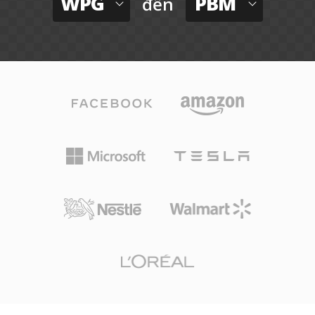
WPG
PBM
đến