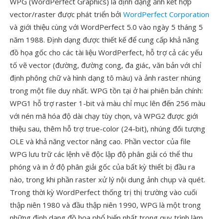
WPG (WordPerfect Graphics) là định dạng ảnh kết hợp
vector/raster được phát triển bởi
WordPerfect Corporation
và giới thiệu cùng với WordPerfect 5.0 vào ngày 5 tháng 5
năm 1988. Định dạng được thiết kế để cung cấp khả năng
đồ họa gốc cho các tài liệu WordPerfect, hỗ trợ cả các yếu
tố vẽ vector (đường, đường cong, đa giác, văn bản với chỉ
định phông chữ và hình dạng tô màu) và ảnh raster nhúng
trong một file duy nhất. WPG tồn tại ở hai phiên bản chính:
WPG1 hỗ trợ raster 1-bit và màu chỉ mục lên đến 256 màu
với nén mã hóa độ dài chạy tùy chọn, và WPG2 được giới
thiệu sau, thêm hỗ trợ true-color (24-bit), nhúng đối tượng
OLE và khả năng vector nâng cao. Phần vector của file
WPG lưu trữ các lệnh vẽ độc lập độ phân giải có thể thu
phóng và in ở độ phân giải gốc của bất kỳ thiết bị đầu ra
nào, trong khi phần raster xử lý nội dung ảnh chụp và quét.
Trong thời kỳ WordPerfect thống trị thị trường vào cuối
thập niên 1980 và đầu thập niên 1990, WPG là một trong
những định dạng đồ họa phổ biến nhất trong quy trình làm