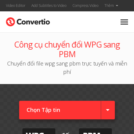
Video Editor
Add Subtitles to Video
Compress Video
Thêm
Công cụ chuyển đổi WPG sang
PBM
Chuyển đổi file wpg sang pbm trực tuyến và miễn
phí
Chọn Tập tin