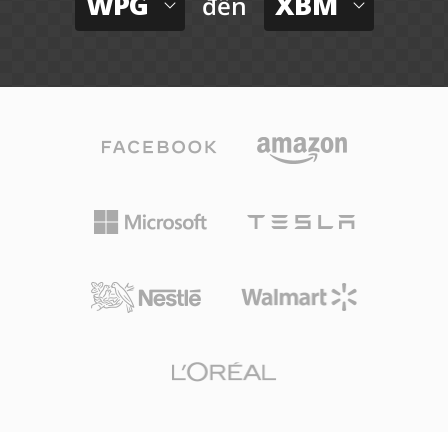
WPG
XBM
đến