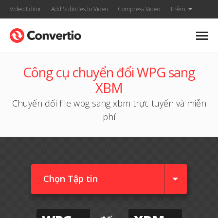
Video Editor
Add Subtitles to Video
Compress Video
Thêm
Công cụ chuyển đổi WPG sang
XBM
Chuyển đổi file wpg sang xbm trực tuyến và miễn
phí
Chọn Tập tin