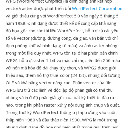
WPG (WordPerfect Graphics) là định dạng ảnh kết hợp
vector/raster được phát triển bởi
WordPerfect Corporation
và giới thiệu cùng với WordPerfect 5.0 vào ngày 5 tháng 5
năm 1988. Định dạng được thiết kế để cung cấp khả năng
đồ họa gốc cho các tài liệu WordPerfect, hỗ trợ cả các yếu
tố vẽ vector (đường, đường cong, đa giác, văn bản với chỉ
định phông chữ và hình dạng tô màu) và ảnh raster nhúng
trong một file duy nhất. WPG tồn tại ở hai phiên bản chính:
WPG1 hỗ trợ raster 1-bit và màu chỉ mục lên đến 256 màu
với nén mã hóa độ dài chạy tùy chọn, và WPG2 được giới
thiệu sau, thêm hỗ trợ true-color (24-bit), nhúng đối tượng
OLE và khả năng vector nâng cao. Phần vector của file
WPG lưu trữ các lệnh vẽ độc lập độ phân giải có thể thu
phóng và in ở độ phân giải gốc của bất kỳ thiết bị đầu ra
nào, trong khi phần raster xử lý nội dung ảnh chụp và quét.
Trong thời kỳ WordPerfect thống trị thị trường vào cuối
thập niên 1980 và đầu thập niên 1990, WPG là một trong
những định dạng đồ họa phổ biến nhất trong quy trình làm