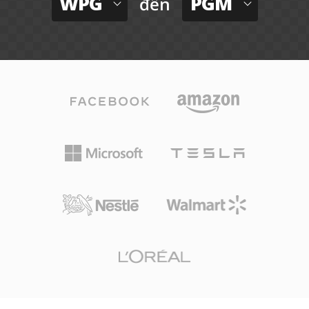
WPG
PGM
đến