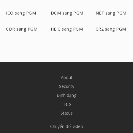
ICO sang PGM
DCM sang PGM
NEF sang PGM
CDR sang PGM
HEIC sang PGM
CR2 sang PGM
About
Security
Định dạng
Help
Status
Chuyển đổi video