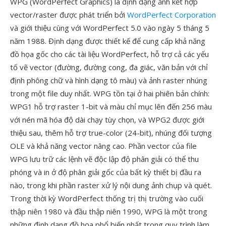
WPG (WordPerfect Graphics) là định dạng ảnh kết hợp
vector/raster được phát triển bởi
WordPerfect Corporation
và giới thiệu cùng với WordPerfect 5.0 vào ngày 5 tháng 5
năm 1988. Định dạng được thiết kế để cung cấp khả năng
đồ họa gốc cho các tài liệu WordPerfect, hỗ trợ cả các yếu
tố vẽ vector (đường, đường cong, đa giác, văn bản với chỉ
định phông chữ và hình dạng tô màu) và ảnh raster nhúng
trong một file duy nhất. WPG tồn tại ở hai phiên bản chính:
WPG1 hỗ trợ raster 1-bit và màu chỉ mục lên đến 256 màu
với nén mã hóa độ dài chạy tùy chọn, và WPG2 được giới
thiệu sau, thêm hỗ trợ true-color (24-bit), nhúng đối tượng
OLE và khả năng vector nâng cao. Phần vector của file
WPG lưu trữ các lệnh vẽ độc lập độ phân giải có thể thu
phóng và in ở độ phân giải gốc của bất kỳ thiết bị đầu ra
nào, trong khi phần raster xử lý nội dung ảnh chụp và quét.
Trong thời kỳ WordPerfect thống trị thị trường vào cuối
thập niên 1980 và đầu thập niên 1990, WPG là một trong
những định dạng đồ họa phổ biến nhất trong quy trình làm