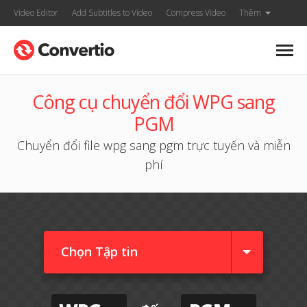
Video Editor
Add Subtitles to Video
Compress Video
Thêm
Công cụ chuyển đổi WPG sang
PGM
Chuyển đổi file wpg sang pgm trực tuyến và miễn
phí
Chọn Tập tin