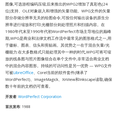
图像,可选游程编码压缩;后来推出的WPG2增加了真彩色(24
位)支持、OLE对象嵌入和增强的矢量功能。WPG文件的矢量
部分存储分辨率无关的绘图命令,可按任何输出设备的原生分
辨率进行缩放和打印;光栅部分则处理照片和扫描内容。在
1980年代末至1990年代初WordPerfect市场主导地位的巅峰
期,WPG是商业和法律文档工作流中最常见的图形格式之一,用
于徽标、图表、信头和剪贴画。其优势之一在于混合矢量/光
栅能力:在大多数格式只能处理其中一种的时代,WPG可将可缩
放的线条图与照片图像组合在单个文件中,非常适合商业文档
中的混合内容图形。持续的可访问性是另一优势 — WPG文件
可被
LibreOffice
、Corel当前的软件套件(继承了
WordPerfect)、ImageMagick、XnView和Inkscape读取,确保
数十年前的文档仍可查看。
开发者
:
WordPerfect Corporation
首次发布
: 1988