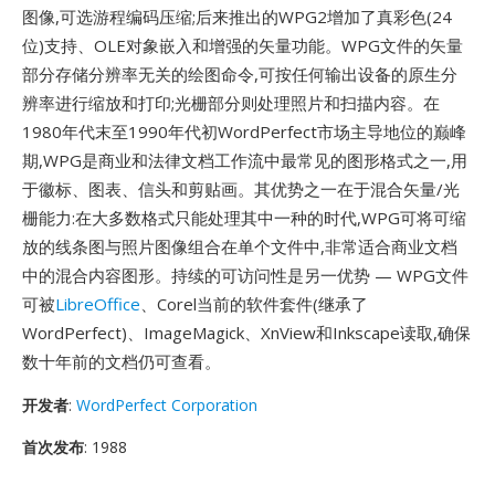
图像,可选游程编码压缩;后来推出的WPG2增加了真彩色(24
位)支持、OLE对象嵌入和增强的矢量功能。WPG文件的矢量
部分存储分辨率无关的绘图命令,可按任何输出设备的原生分
辨率进行缩放和打印;光栅部分则处理照片和扫描内容。在
1980年代末至1990年代初WordPerfect市场主导地位的巅峰
期,WPG是商业和法律文档工作流中最常见的图形格式之一,用
于徽标、图表、信头和剪贴画。其优势之一在于混合矢量/光
栅能力:在大多数格式只能处理其中一种的时代,WPG可将可缩
放的线条图与照片图像组合在单个文件中,非常适合商业文档
中的混合内容图形。持续的可访问性是另一优势 — WPG文件
可被
LibreOffice
、Corel当前的软件套件(继承了
WordPerfect)、ImageMagick、XnView和Inkscape读取,确保
数十年前的文档仍可查看。
开发者
:
WordPerfect Corporation
首次发布
: 1988