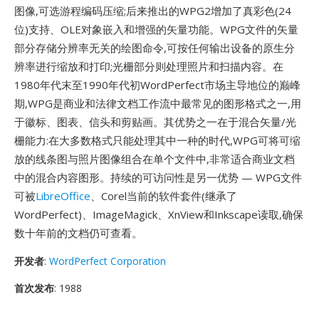
图像,可选游程编码压缩;后来推出的WPG2增加了真彩色(24
位)支持、OLE对象嵌入和增强的矢量功能。WPG文件的矢量
部分存储分辨率无关的绘图命令,可按任何输出设备的原生分
辨率进行缩放和打印;光栅部分则处理照片和扫描内容。在
1980年代末至1990年代初WordPerfect市场主导地位的巅峰
期,WPG是商业和法律文档工作流中最常见的图形格式之一,用
于徽标、图表、信头和剪贴画。其优势之一在于混合矢量/光
栅能力:在大多数格式只能处理其中一种的时代,WPG可将可缩
放的线条图与照片图像组合在单个文件中,非常适合商业文档
中的混合内容图形。持续的可访问性是另一优势 — WPG文件
可被
LibreOffice
、Corel当前的软件套件(继承了
WordPerfect)、ImageMagick、XnView和Inkscape读取,确保
数十年前的文档仍可查看。
开发者
:
WordPerfect Corporation
首次发布
: 1988