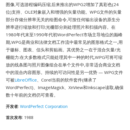
图像,可选游程编码压缩;后来推出的WPG2增加了真彩色(24
位)支持、OLE对象嵌入和增强的矢量功能。WPG文件的矢量
部分存储分辨率无关的绘图命令,可按任何输出设备的原生分
辨率进行缩放和打印;光栅部分则处理照片和扫描内容。在
1980年代末至1990年代初WordPerfect市场主导地位的巅峰
期,WPG是商业和法律文档工作流中最常见的图形格式之一,用
于徽标、图表、信头和剪贴画。其优势之一在于混合矢量/光
栅能力:在大多数格式只能处理其中一种的时代,WPG可将可缩
放的线条图与照片图像组合在单个文件中,非常适合商业文档
中的混合内容图形。持续的可访问性是另一优势 — WPG文件
可被
LibreOffice
、Corel当前的软件套件(继承了
WordPerfect)、ImageMagick、XnView和Inkscape读取,确保
数十年前的文档仍可查看。
开发者
:
WordPerfect Corporation
首次发布
: 1988