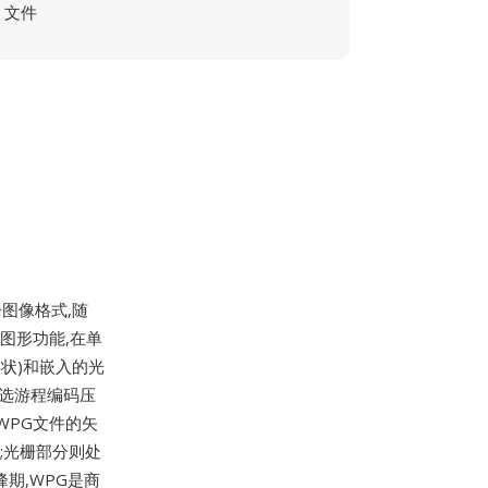
文件
图像格式,随
原生图形功能,在单
状)和嵌入的光
可选游程编码压
WPG文件的矢
;光栅部分则处
峰期,WPG是商