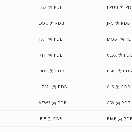
FB2 为 PDB
EPUB 为 PD
DOC 为 PDB
JPG 为 PDB
TXT 为 PDB
MOBI 为 PD
RTF 为 PDB
XLSX 为 PD
ODT 为 PDB
PNG 为 PD
HTML 为 PDB
XLS 为 PDB
AZW3 为 PDB
CSV 为 PDB
JFIF 为 PDB
BMP 为 PD