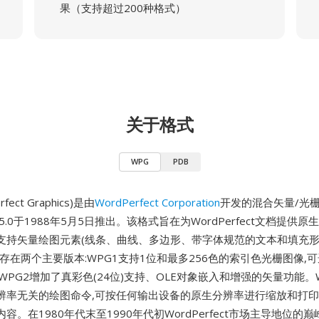
果（支持超过200种格式）
关于格式
WPG
PDB
fect Graphics)是由
WordPerfect Corporation
开发的混合矢量/光栅
ect 5.0于1988年5月5日推出。该格式旨在为WordPerfect文档提供
支持矢量绘图元素(线条、曲线、多边形、带字体规范的文本和填充形
存在两个主要版本:WPG1支持1位和最多256色的索引色光栅图像,
WPG2增加了真彩色(24位)支持、OLE对象嵌入和增强的矢量功能。
辨率无关的绘图命令,可按任何输出设备的原生分辨率进行缩放和打印
容。在1980年代末至1990年代初WordPerfect市场主导地位的巅