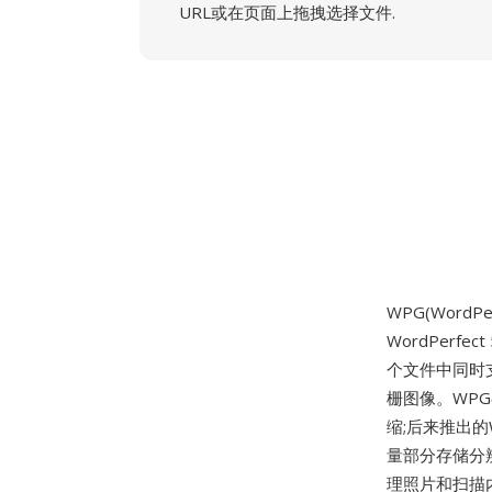
URL或在页面上拖拽选择文件.
WPG(WordPer
WordPerf
个文件中同时
栅图像。WPG
缩;后来推出的
量部分存储分
理照片和扫描内