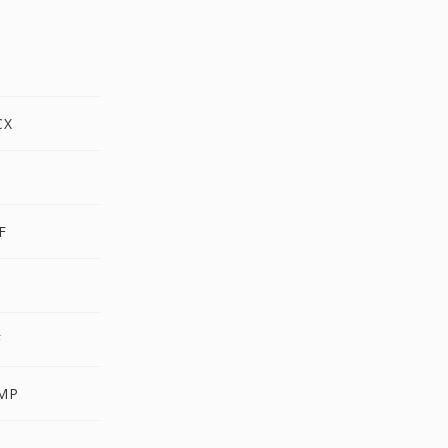
F
CX
F
F
MP
R