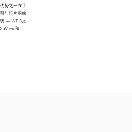
其优势之一在于
条图与照片图像
 — WPG文
XnView和