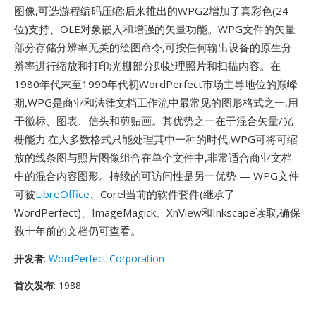
图像,可选游程编码压缩;后来推出的WPG2增加了真彩色(24
位)支持、OLE对象嵌入和增强的矢量功能。WPG文件的矢量
部分存储分辨率无关的绘图命令,可按任何输出设备的原生分
辨率进行缩放和打印;光栅部分则处理照片和扫描内容。在
1980年代末至1990年代初WordPerfect市场主导地位的巅峰
期,WPG是商业和法律文档工作流中最常见的图形格式之一,用
于徽标、图表、信头和剪贴画。其优势之一在于混合矢量/光
栅能力:在大多数格式只能处理其中一种的时代,WPG可将可缩
放的线条图与照片图像组合在单个文件中,非常适合商业文档
中的混合内容图形。持续的可访问性是另一优势 — WPG文件
可被
LibreOffice
、Corel当前的软件套件(继承了
WordPerfect)、ImageMagick、XnView和Inkscape读取,确保
数十年前的文档仍可查看。
开发者
:
WordPerfect Corporation
首次发布
: 1988