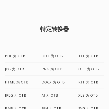
特定转换器
PDF 为 OTB
ODT 为 OTB
TTF 为 OTB
JPG 为 OTB
PNG 为 OTB
OTF 为 OTB
HTML 为 OTB
DOCX 为 OTB
RTF 为 OTB
JPEG 为 OTB
AI 为 OTB
XLS 为 OTB
BMP 为 OTB
BIN 为 OTB
SVG 为 OTB