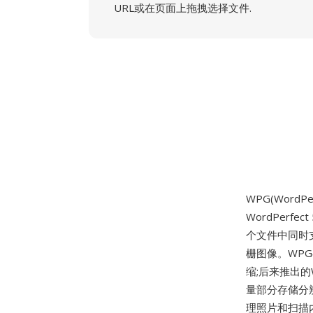
URL或在页面上拖拽选择文件.
WPG(WordPer
WordPerf
个文件中同时
栅图像。WPG
缩;后来推出的
量部分存储分
理照片和扫描内