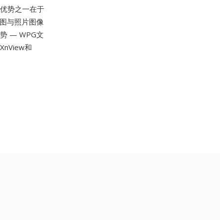
其优势之一在于
条图与照片图像
 — WPG文
XnView和