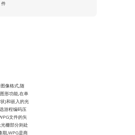
件
图像格式,随
原生图形功能,在单
状)和嵌入的光
可选游程编码压
WPG文件的矢
;光栅部分则处
峰期,WPG是商