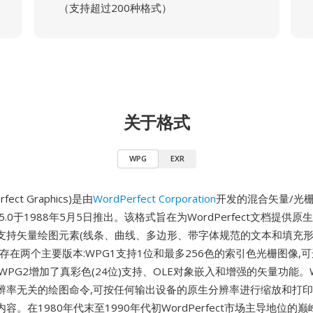
（支持超过200种格式）
关于格式
WPG
EXR
fect Graphics)是由
WordPerfect Corporation
开发的混合矢量/光栅
ect 5.0于1988年5月5日推出。该格式旨在为WordPerfect文档提供
支持矢量绘图元素(线条、曲线、多边形、带字体规范的文本和填充形
存在两个主要版本:WPG1支持1位和最多256色的索引色光栅图像,
WPG2增加了真彩色(24位)支持、OLE对象嵌入和增强的矢量功能。
辨率无关的绘图命令,可按任何输出设备的原生分辨率进行缩放和打印
容。在1980年代末至1990年代初WordPerfect市场主导地位的巅