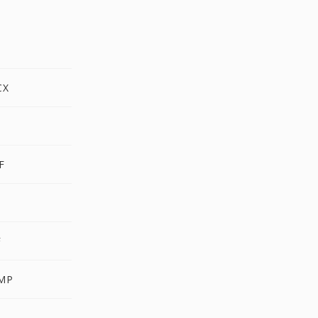
F
CX
F
F
MP
R