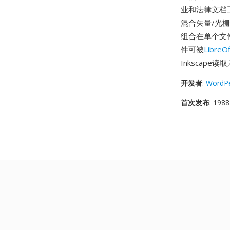
业和法律文档
混合矢量/光
组合在单个文
件可被
LibreOf
Inkscap
开发者
:
WordPe
首次发布
: 1988