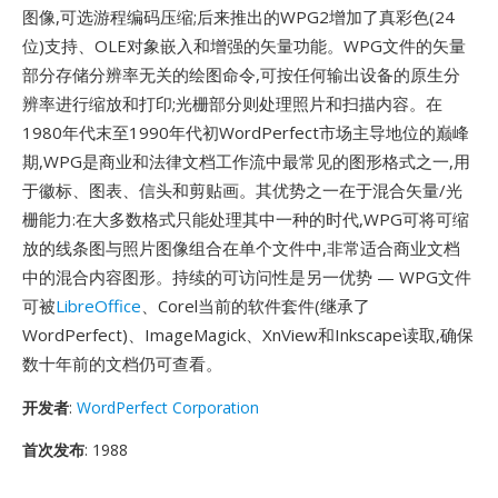
图像,可选游程编码压缩;后来推出的WPG2增加了真彩色(24
位)支持、OLE对象嵌入和增强的矢量功能。WPG文件的矢量
部分存储分辨率无关的绘图命令,可按任何输出设备的原生分
辨率进行缩放和打印;光栅部分则处理照片和扫描内容。在
1980年代末至1990年代初WordPerfect市场主导地位的巅峰
期,WPG是商业和法律文档工作流中最常见的图形格式之一,用
于徽标、图表、信头和剪贴画。其优势之一在于混合矢量/光
栅能力:在大多数格式只能处理其中一种的时代,WPG可将可缩
放的线条图与照片图像组合在单个文件中,非常适合商业文档
中的混合内容图形。持续的可访问性是另一优势 — WPG文件
可被
LibreOffice
、Corel当前的软件套件(继承了
WordPerfect)、ImageMagick、XnView和Inkscape读取,确保
数十年前的文档仍可查看。
开发者
:
WordPerfect Corporation
首次发布
: 1988