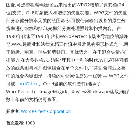
图像,可选游程编码压缩;后来推出的WPG2增加了真彩色(24
位)支持、OLE对象嵌入和增强的矢量功能。WPG文件的矢量
部分存储分辨率无关的绘图命令,可按任何输出设备的原生分
辨率进行缩放和打印;光栅部分则处理照片和扫描内容。在
1980年代末至1990年代初WordPerfect市场主导地位的巅峰
期,WPG是商业和法律文档工作流中最常见的图形格式之一,用
于徽标、图表、信头和剪贴画。其优势之一在于混合矢量/光
栅能力:在大多数格式只能处理其中一种的时代,WPG可将可缩
放的线条图与照片图像组合在单个文件中,非常适合商业文档
中的混合内容图形。持续的可访问性是另一优势 — WPG文件
可被
LibreOffice
、Corel当前的软件套件(继承了
WordPerfect)、ImageMagick、XnView和Inkscape读取,确保
数十年前的文档仍可查看。
开发者
:
WordPerfect Corporation
首次发布
: 1988