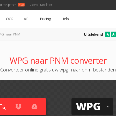
xt to Speech
Video Translator
OCR
API
Pricing
Help
Uitstekend
PG naar PNM
WPG naar PNM converter
Converteer online gratis uw wpg- naar pnm-bestanden
WPG