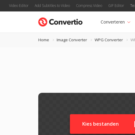
Video Editor
Add Subtitles to Video
Compress Video
GIF Editor
Te
Converteren
Home
Image Converter
WPG Converter
W
Kies bestanden