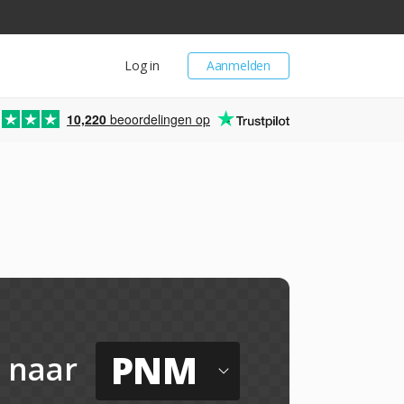
Log in
Aanmelden
10,220
beoordelingen op
PNM
naar