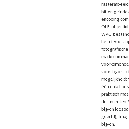
rasterafbeeld
bit en geïnde
encoding comp
OLE-objectin
WPG-bestanden
het uitvoerap
fotografische
marktdominan
voorkomende g
voor logo's, 
mogelijkheid:
één enkel bes
praktisch maa
documenten. 
blijven leesb
geerfd), Ima
blijven.