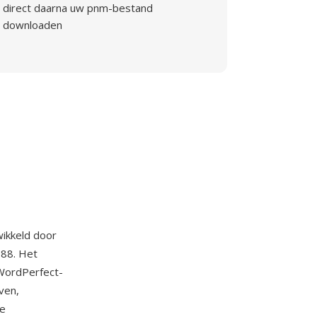
direct daarna uw pnm-bestand
downloaden
ikkeld door
988. Het
 WordPerfect-
ven,
de