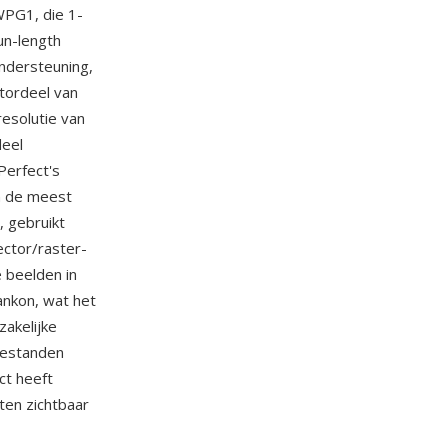
WPG1, die 1-
un-length
ondersteuning,
tordeel van
esolutie van
deel
Perfect's
n de meest
, gebruikt
ector/raster-
 beelden in
ankon, wat het
zakelijke
bestanden
ct heeft
en zichtbaar