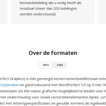
bestandsindeling die u nodig heeft als
resultaat (meer dan 200 indelingen
worden ondersteund)
Over de formaten
WPG
PNM
fect Graphics) is één gemengd vector/rasterbeeldformaat ontw
Corporation
en geintroduceerd met WordPerfect 5.0 op 5 mei 1
ntworpen om één native grafische mogelijkheid te bieden voor
et ondersteuning voor zowel vectortekenelementen (lijnen, cur
kst met lettertypespecificaties en gevulde vormen) als ingebed