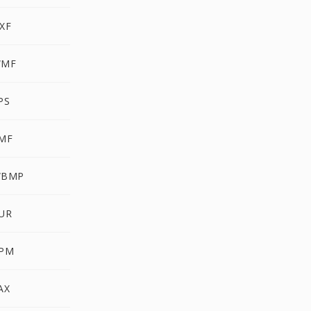
XF
WMF
PS
EMF
WBMP
CUR
PPM
AX