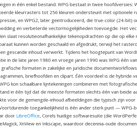
ingen in één enkel bestand. WPG bestaat in twee hoofdversies: 
xeerde kleurrasters tot 256 kleuren ondersteunt met optionele r
ressie, en WPG2, later geintroduceerd, die true-color (24-bit) 
bedding en verbeterde vectormogelijkheden toevoegde. Het vec
 slaat resolutieonafhankelijke tekenopdrachten op die op elke r
paraat kunnen worden geschaald en afgedrukt, terwijl het raster
 en gescande inhoud verwerkt. Tijdens het hoogtepunt van Word
tie in de late jaren 1980 en vroege jaren 1990 was WPG één va
rafische formaten in zakelijke en juridische documentworkflows
diagrammen, briefhoofden en clipart. Één voordeel is de hybride v
 WPG kon schaalbare lijntekeningen combineren met fotografische
tand in één tijd dat de meeste formaten slechts één van beide a
kte voor de gemengde-inhoud afbeeldingen die typisch zijn voor 
Voortdurende toegankelijkheid is één ander sterk punt — WPG-
aar door
LibreOffice
, Corels huidige softwaresuite (die WordPerfe
geMagick, XnView en Inkscape, waardoor decennia-oude document