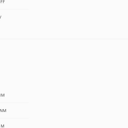
IFF
V
NM
PNM
NM