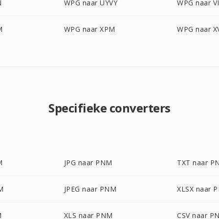
N
WPG naar UYVY
WPG naar V
M
WPG naar XPM
WPG naar X
Specifieke converters
M
JPG naar PNM
TXT naar P
M
JPEG naar PNM
XLSX naar 
M
XLS naar PNM
CSV naar P