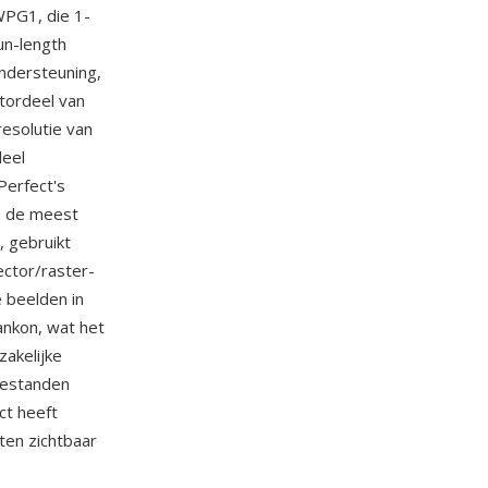
WPG1, die 1-
un-length
ondersteuning,
tordeel van
esolutie van
deel
Perfect's
n de meest
, gebruikt
ector/raster-
 beelden in
ankon, wat het
zakelijke
bestanden
ct heeft
en zichtbaar