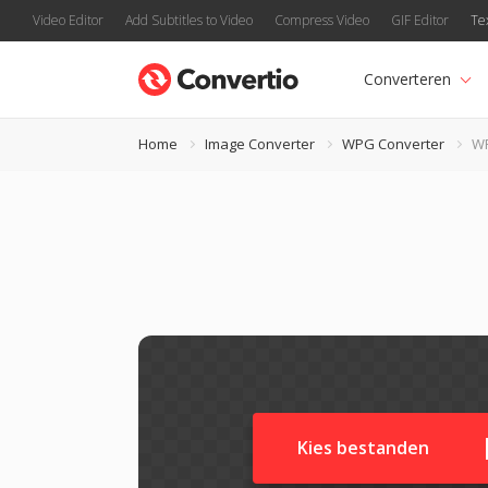
Video Editor
Add Subtitles to Video
Compress Video
GIF Editor
Te
Converteren
Home
Image Converter
WPG Converter
WP
Kies bestanden