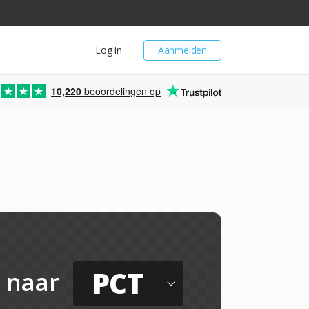
Log in
Aanmelden
10,220
beoordelingen op
PCT
naar