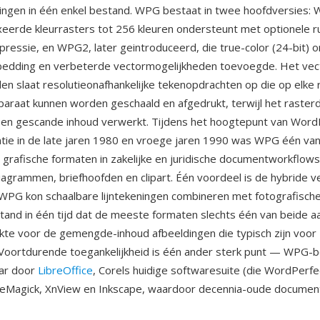
ingen in één enkel bestand. WPG bestaat in twee hoofdversies: 
xeerde kleurrasters tot 256 kleuren ondersteunt met optionele r
ressie, en WPG2, later geintroduceerd, die true-color (24-bit) 
bedding en verbeterde vectormogelijkheden toevoegde. Het vec
 slaat resolutieonafhankelijke tekenopdrachten op die op elke r
paraat kunnen worden geschaald en afgedrukt, terwijl het raster
 en gescande inhoud verwerkt. Tijdens het hoogtepunt van Word
tie in de late jaren 1980 en vroege jaren 1990 was WPG één va
rafische formaten in zakelijke en juridische documentworkflows
diagrammen, briefhoofden en clipart. Één voordeel is de hybride v
 WPG kon schaalbare lijntekeningen combineren met fotografische
tand in één tijd dat de meeste formaten slechts één van beide a
kte voor de gemengde-inhoud afbeeldingen die typisch zijn voor 
Voortdurende toegankelijkheid is één ander sterk punt — WPG-
aar door
LibreOffice
, Corels huidige softwaresuite (die WordPerfe
geMagick, XnView en Inkscape, waardoor decennia-oude document