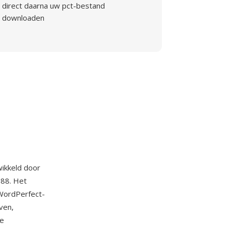
direct daarna uw pct-bestand
downloaden
ikkeld door
988. Het
 WordPerfect-
ven,
de