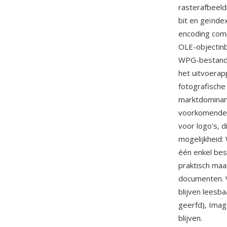
rasterafbeeld
bit en geïnde
encoding comp
OLE-objectin
WPG-bestanden
het uitvoerap
fotografische
marktdominan
voorkomende g
voor logo's, 
mogelijkheid:
één enkel bes
praktisch maa
documenten. 
blijven leesb
geerfd), Ima
blijven.