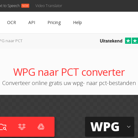
xt to Speech
Video Translator
OCR
API
Pricing
Help
Uitstekend
G naar PCT
WPG naar PCT converter
Converteer online gratis uw wpg- naar pct-bestanden
WPG