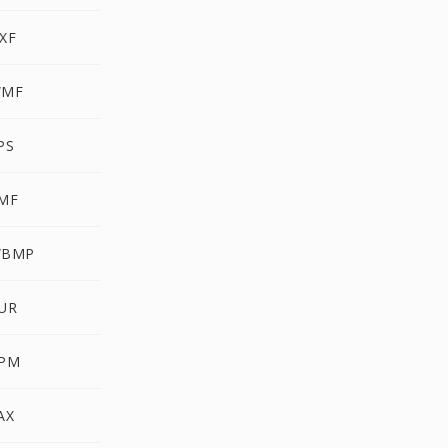
XF
WMF
PS
EMF
WBMP
CUR
PPM
AX