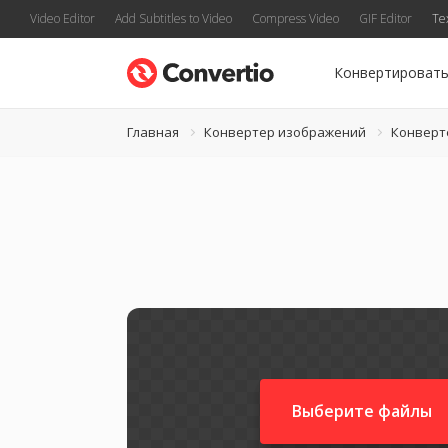
Video Editor
Add Subtitles to Video
Compress Video
GIF Editor
Te
Конвертироват
Главная
Конвертер изображений
Конверт
Выберите файлы