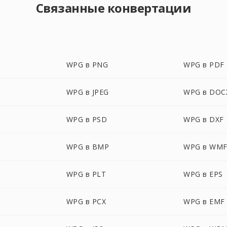
Связанные конвертации
WPG в PNG
WPG в PDF
WPG в JPEG
WPG в DOC
WPG в PSD
WPG в DXF
WPG в BMP
WPG в WM
WPG в PLT
WPG в EPS
WPG в PCX
WPG в EMF