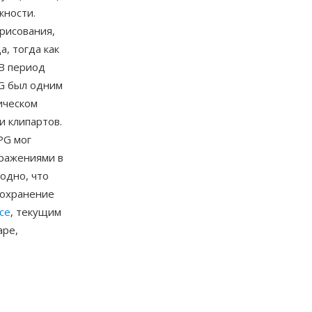
жности.
рисования,
, тогда как
 В период
PG был одним
ическом
и клипартов.
PG мог
ражениями в
одно, что
Сохранение
ice
, текущим
ape,