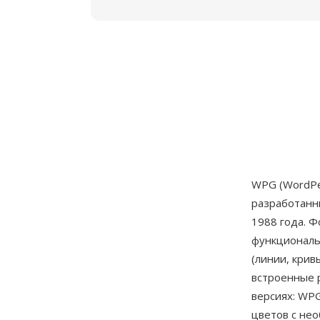
WPG (WordPe
разработан
1988 года. 
функциональ
(линии, крив
встроенные 
версиях: WP
цветов с не