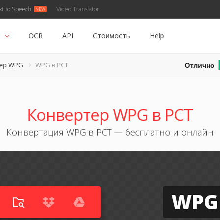
xt to Speech
Video Translator
ь
OCR
API
Стоимость
Help
Отлично
ер WPG
WPG в PCT
Конвертер WPG в PCT
Конвертация WPG в PCT — бесплатно и онлайн
WPG