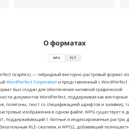
О форматах
WPG
PCT
rfect Graphics) — гибридный векторно-растровый формат и
ный
WordPerfect Corporation
и представленный с WordPerfect 5
Формат был создан для обеспечения нативной графической
ности документов WordPerfect, поддерживая как векторные
ые, полигоны, текст со спецификацией шрифтов и заливки), т
растровые изображения в одном файле. WPG существует в д
G1, поддерживающий 1-битные и индексированные растры д
обязательным RLE-сжатием, и WPG2, добавивший полноцветн