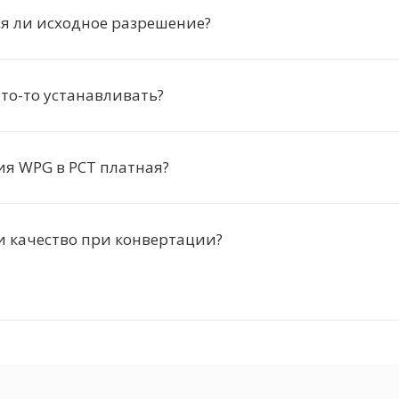
я ли исходное разрешение?
то-то устанавливать?
я WPG в PCT платная?
и качество при конвертации?