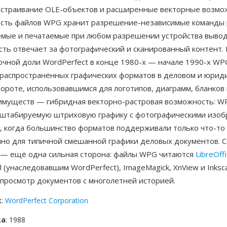
встраивание OLE-объектов и расширенные векторные возмо
асть файлов WPG хранит разрешение-независимые команды 
мые и печатаемые при любом разрешении устройства вывода
сть отвечает за фотографический и сканированный контент.
очной доли WordPerfect в конце 1980-х — начале 1990-х W
 распространённых графических форматов в деловом и юрид
роте, использовавшимся для логотипов, диаграмм, бланков 
имуществ — гибридная векторно-растровая возможность: W
сштабируемую штриховую графику с фотографическими изоб
, когда большинство форматов поддерживали только что-то 
чно для типичной смешанной графики деловых документов. 
 — ещё одна сильная сторона: файлы WPG читаются
LibreOff
l (унаследовавшим WordPerfect), ImageMagick, XnView и Inksc
 просмотр документов с многолетней историей.
к
:
WordPerfect Corporation
ка
: 1988