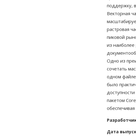
поддержку, 
Векторная ч
масштабируе
растровая ча
пиковой рын
из наиболее
документообо
Одно из пре
сочетать ма
одном файле
было практи
доступности
пакетом Core
обеспечивая
Разработчи
Дата выпус