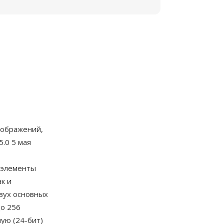
зображений,
.0 5 мая
 элементы
ак и
вух основных
о 256
ую (24-бит)