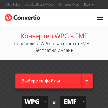
Video Editor
Add Subtitles to Video
Compress Video
Ещё
Конвертер WPG в EMF
Переводите WPG в векторный EMF —
бесплатно онлайн
Выберите файлы
WPG
EMF
в