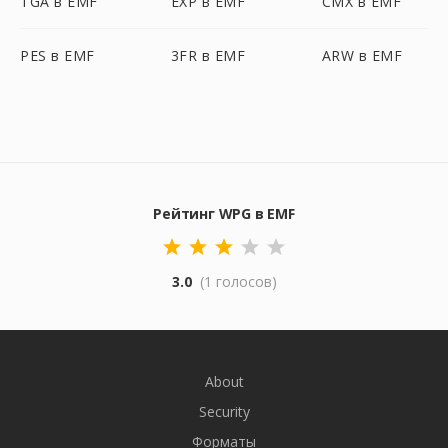
TGA в EMF
EXP в EMF
CMX в EMF
PES в EMF
3FR в EMF
ARW в EMF
Рейтинг WPG в EMF
3.0
(1 голосов)
About
Security
Форматы