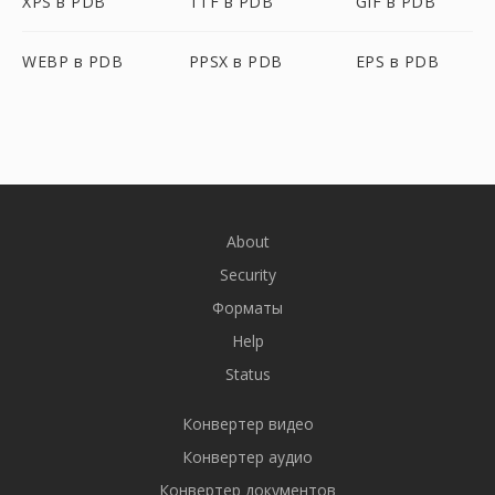
XPS в PDB
TTF в PDB
GIF в PDB
WEBP в PDB
PPSX в PDB
EPS в PDB
About
Security
Форматы
Help
Status
Конвертер видео
Конвертер аудио
Конвертер документов