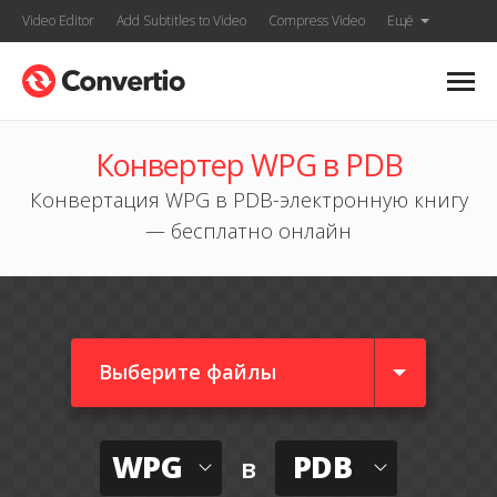
Video Editor
Add Subtitles to Video
Compress Video
Ещё
Конвертер WPG в PDB
Конвертация WPG в PDB-электронную книгу
— бесплатно онлайн
Выберите файлы
WPG
PDB
в