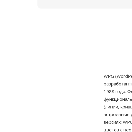
WPG (WordPe
разработан
1988 года. 
функциональ
(линии, крив
встроенные 
версиях: WP
цветов с не