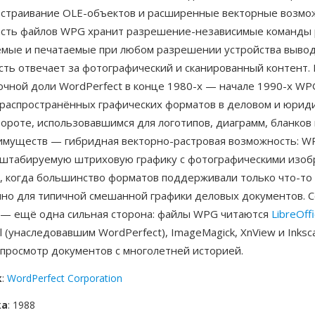
встраивание OLE-объектов и расширенные векторные возмо
асть файлов WPG хранит разрешение-независимые команды 
мые и печатаемые при любом разрешении устройства вывода
сть отвечает за фотографический и сканированный контент.
очной доли WordPerfect в конце 1980-х — начале 1990-х W
 распространённых графических форматов в деловом и юрид
роте, использовавшимся для логотипов, диаграмм, бланков 
имуществ — гибридная векторно-растровая возможность: W
сштабируемую штриховую графику с фотографическими изоб
, когда большинство форматов поддерживали только что-то 
чно для типичной смешанной графики деловых документов. 
 — ещё одна сильная сторона: файлы WPG читаются
LibreOff
l (унаследовавшим WordPerfect), ImageMagick, XnView и Inksc
 просмотр документов с многолетней историей.
к
:
WordPerfect Corporation
ка
: 1988