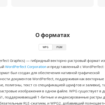
О форматах
WPG
PGM
rfect Graphics) — гибридный векторно-растровый формат и
ный
WordPerfect Corporation
и представленный с WordPerfect 5
Формат был создан для обеспечения нативной графической
ности документов WordPerfect, поддерживая как векторные
ые, полигоны, текст со спецификацией шрифтов и заливки), т
растровые изображения в одном файле. WPG существует в д
G1, поддерживающий 1-битные и индексированные растры д
обязательным RLE-сжатием, и WPG2, добавивший полноцветн