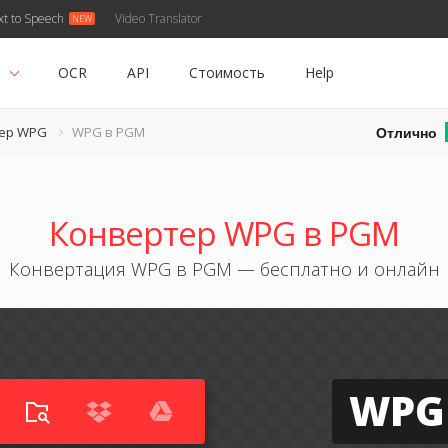
xt to Speech
Video Translator
ь
OCR
API
Стоимость
Help
Отлично
ер WPG
WPG в PGM
Конвертер WPG в PGM
Конвертация WPG в PGM — бесплатно и онлайн
WPG