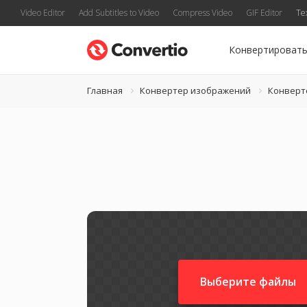
Video Editor
Add Subtitles to Video
Compress Video
GIF Editor
Te
Конвертироват
Главная
Конвертер изображений
Конверт
Выберите файлы