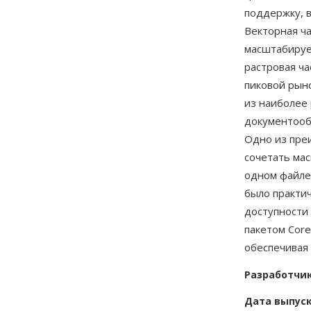
поддержку, 
Векторная ч
масштабируе
растровая ча
пиковой рын
из наиболее
документообо
Одно из пре
сочетать ма
одном файле
было практи
доступности
пакетом Core
обеспечивая
Разработчи
Дата выпус