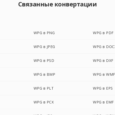
Связанные конвертации
WPG в PNG
WPG в PDF
WPG в JPEG
WPG в DOC
WPG в PSD
WPG в DXF
WPG в BMP
WPG в WM
WPG в PLT
WPG в EPS
WPG в PCX
WPG в EMF