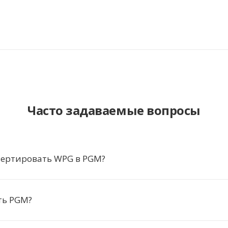
Часто задаваемые вопросы
вертировать WPG в PGM?
ть PGM?