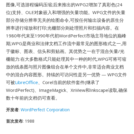
图像,可选游程编码压缩;后来推出的WPG2增加了真彩色(24
位)支持、OLE对象嵌入和增强的矢量功能。WPG文件的矢量
部分存储分辨率无关的绘图命令,可按任何输出设备的原生分
辨率进行缩放和打印;光栅部分则处理照片和扫描内容。在
1980年代末至1990年代初WordPerfect市场主导地位的巅峰
期,WPG是商业和法律文档工作流中最常见的图形格式之一,用
于徽标、图表、信头和剪贴画。其优势之一在于混合矢量/光
栅能力:在大多数格式只能处理其中一种的时代,WPG可将可缩
放的线条图与照片图像组合在单个文件中,非常适合商业文档
中的混合内容图形。持续的可访问性是另一优势 — WPG文件
可被
LibreOffice
、Corel当前的软件套件(继承了
WordPerfect)、ImageMagick、XnView和Inkscape读取,确保
数十年前的文档仍可查看。
开发者
:
WordPerfect Corporation
首次发布
: 1988