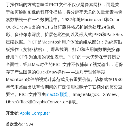
于操作码的方式意味着PICT文件不仅仅是像素网格，而是关
于如何绘制图像的程序化描述，将分辨率无关的矢量元素与像
素数据统一在一个数据流中。1987年随Macintosh II和Color
QuickDraw推出的PICT 2修订版将格式扩展为处理24位色
彩、多种像素深度、扩展色彩空间以及嵌入式JPEG和PackBits
压缩数据。PICT是Macintosh用户体验的组成部分：系统剪贴
板操作（复制/粘贴）、屏幕截图、打印和应用间数据交换都
使用PICT作为通用的视觉表示。PICT的一大优势在于其历史
全面性：经典Mac时代的PICT文件不仅捕获了视觉输出，还保
存了产生图像的QuickDraw操作——这对于理解早期
Macintosh软件的视觉计算范式具有重要价值。该格式在1980
年代末桌面出版革命期间的广泛使用也赋予了它额外的历史重
要性。PICT文件可由
macOS预览
、ImageMagick、XnView、
LibreOffice和GraphicConverter读取。
开发者
:
Apple Computer
首次发布
: 1984