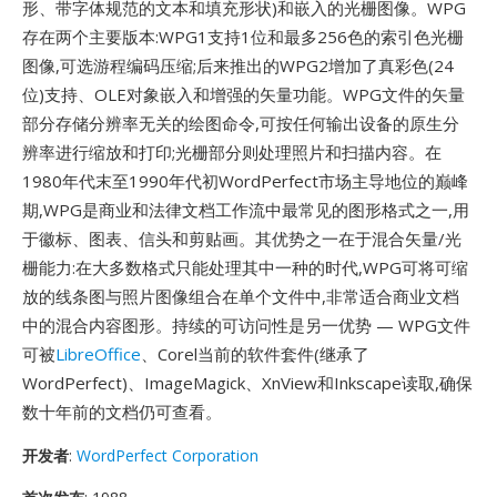
形、带字体规范的文本和填充形状)和嵌入的光栅图像。WPG
存在两个主要版本:WPG1支持1位和最多256色的索引色光栅
图像,可选游程编码压缩;后来推出的WPG2增加了真彩色(24
位)支持、OLE对象嵌入和增强的矢量功能。WPG文件的矢量
部分存储分辨率无关的绘图命令,可按任何输出设备的原生分
辨率进行缩放和打印;光栅部分则处理照片和扫描内容。在
1980年代末至1990年代初WordPerfect市场主导地位的巅峰
期,WPG是商业和法律文档工作流中最常见的图形格式之一,用
于徽标、图表、信头和剪贴画。其优势之一在于混合矢量/光
栅能力:在大多数格式只能处理其中一种的时代,WPG可将可缩
放的线条图与照片图像组合在单个文件中,非常适合商业文档
中的混合内容图形。持续的可访问性是另一优势 — WPG文件
可被
LibreOffice
、Corel当前的软件套件(继承了
WordPerfect)、ImageMagick、XnView和Inkscape读取,确保
数十年前的文档仍可查看。
开发者
:
WordPerfect Corporation