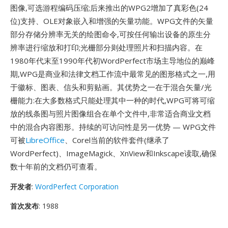
图像,可选游程编码压缩;后来推出的WPG2增加了真彩色(24
位)支持、OLE对象嵌入和增强的矢量功能。WPG文件的矢量
部分存储分辨率无关的绘图命令,可按任何输出设备的原生分
辨率进行缩放和打印;光栅部分则处理照片和扫描内容。在
1980年代末至1990年代初WordPerfect市场主导地位的巅峰
期,WPG是商业和法律文档工作流中最常见的图形格式之一,用
于徽标、图表、信头和剪贴画。其优势之一在于混合矢量/光
栅能力:在大多数格式只能处理其中一种的时代,WPG可将可缩
放的线条图与照片图像组合在单个文件中,非常适合商业文档
中的混合内容图形。持续的可访问性是另一优势 — WPG文件
可被
LibreOffice
、Corel当前的软件套件(继承了
WordPerfect)、ImageMagick、XnView和Inkscape读取,确保
数十年前的文档仍可查看。
开发者
:
WordPerfect Corporation
首次发布
: 1988