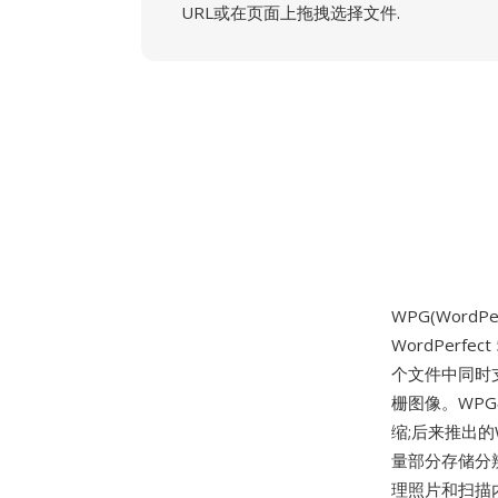
URL或在页面上拖拽选择文件.
WPG(WordPer
WordPerf
个文件中同时
栅图像。WPG
缩;后来推出的
量部分存储分
理照片和扫描内