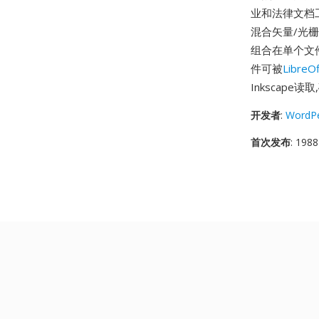
业和法律文档
混合矢量/光
组合在单个文
件可被
LibreOf
Inkscap
开发者
:
WordPe
首次发布
: 1988