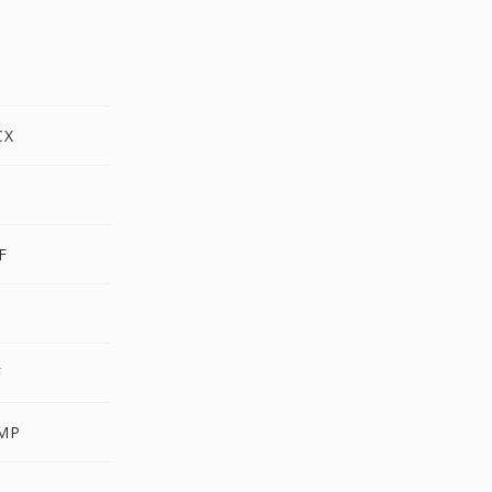
F
CX
F
F
MP
R