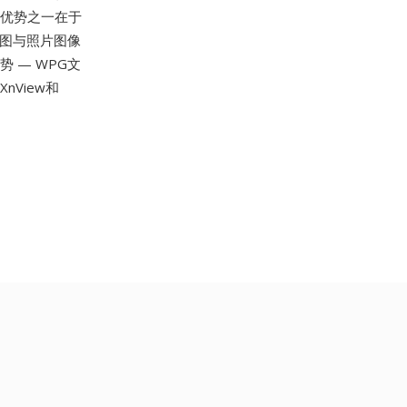
其优势之一在于
条图与照片图像
 — WPG文
XnView和