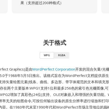
果（支持超过200种格式）
关于格式
WPG
RGBA
fect Graphics)是由
WordPerfect Corporation
开发的混合矢量/光栅
ect 5.0于1988年5月5日推出。该格式旨在为WordPerfect文档提供
支持矢量绘图元素(线条、曲线、多边形、带字体规范的文本和填充形
存在两个主要版本:WPG1支持1位和最多256色的索引色光栅图像,
WPG2增加了真彩色(24位)支持、OLE对象嵌入和增强的矢量功能。
辨率无关的绘图命令,可按任何输出设备的原生分辨率进行缩放和打印
容。在1980年代末至1990年代初WordPerfect市场主导地位的巅