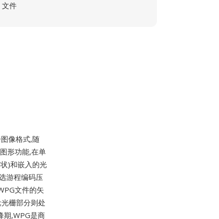
文件
图像格式,随
原生图形功能,在单
状)和嵌入的光
可选游程编码压
WPG文件的矢
;光栅部分则处
峰期,WPG是商