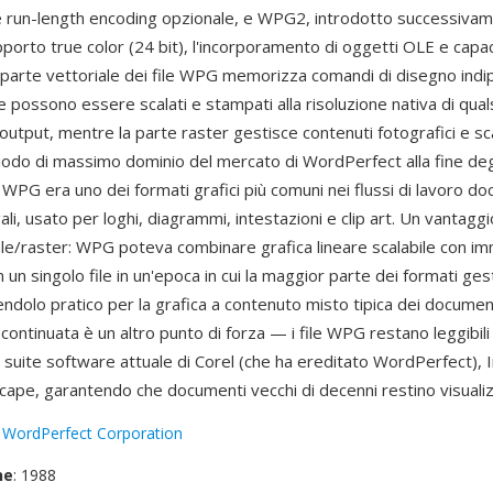
run-length encoding opzionale, e WPG2, introdotto successivam
pporto true color (24 bit), l'incorporamento di oggetti OLE e capaci
a parte vettoriale dei file WPG memorizza comandi di disegno indi
e possono essere scalati e stampati alla risoluzione nativa di qual
 output, mentre la parte raster gestisce contenuti fotografici e sc
iodo di massimo dominio del mercato di WordPerfect alla fine degl
0, WPG era uno dei formati grafici più comuni nei flussi di lavoro d
gali, usato per loghi, diagrammi, intestazioni e clip art. Un vantaggi
iale/raster: WPG poteva combinare grafica lineare scalabile con im
n un singolo file in un'epoca in cui la maggior parte dei formati ges
dendolo pratico per la grafica a contenuto misto tipica dei document
à continuata è un altro punto di forza — i file WPG restano leggibili
la suite software attuale di Corel (che ha ereditato WordPerfect),
ape, garantendo che documenti vecchi di decenni restino visualizz
:
WordPerfect Corporation
ne
: 1988