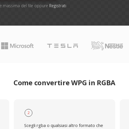
one massima del file oppure
Registrati
Come convertire WPG in RGBA
2
Scegli rgba o qualsiasi altro formato che