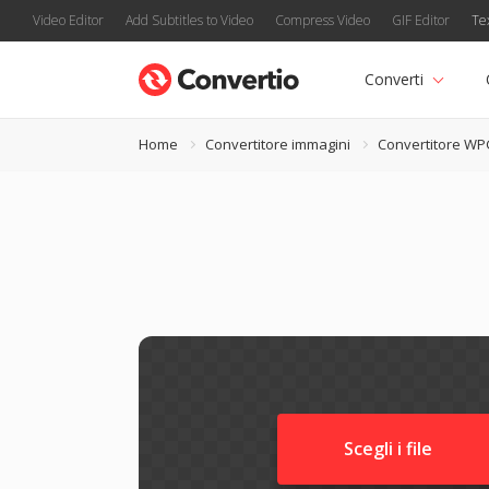
Video Editor
Add Subtitles to Video
Compress Video
GIF Editor
Te
Converti
Home
Convertitore immagini
Convertitore W
Scegli i file