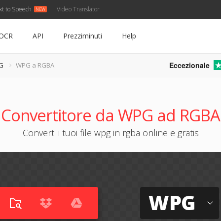
xt to Speech
Video Translator
OCR
API
Prezziminuti
Help
Eccezionale
PG
WPG a RGBA
Convertitore da WPG ad RGBA
Converti i tuoi file wpg in rgba online e gratis
WPG