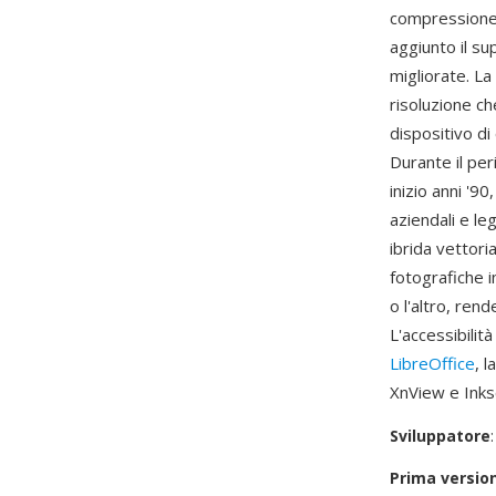
compressione 
aggiunto il su
migliorate. L
risoluzione ch
dispositivo di
Durante il per
inizio anni '9
aziendali e le
ibrida vettor
fotografiche i
o l'altro, ren
L'accessibilit
LibreOffice
, 
XnView e Inksc
Sviluppatore
Prima versio