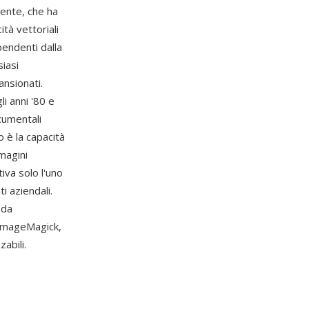
ente, che ha
tà vettoriali
pendenti dalla
siasi
ansionati.
i anni '80 e
ocumentali
o è la capacità
magini
tiva solo l'uno
i aziendali.
 da
 ImageMagick,
abili.