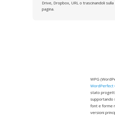
Drive, Dropbox, URL o trascinandoli sulla
pagina.
WPG (WordPerf
WordPerfect 
stato progett
supportando si
font e forme r
versioni princ