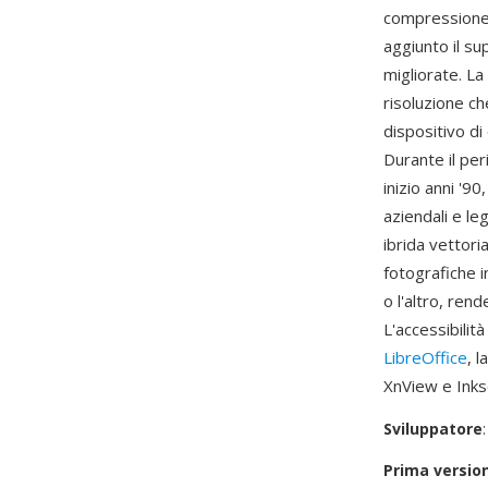
compressione 
aggiunto il su
migliorate. L
risoluzione ch
dispositivo di
Durante il per
inizio anni '9
aziendali e le
ibrida vettor
fotografiche i
o l'altro, ren
L'accessibilit
LibreOffice
, 
XnView e Inksc
Sviluppatore
Prima versio