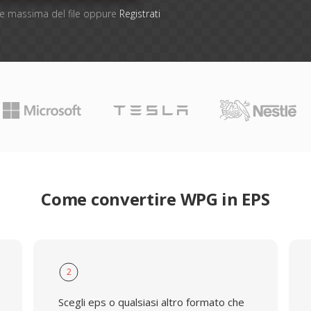
one massima del file oppure
Registrati
Come convertire WPG in EPS
2
Scegli eps o qualsiasi altro formato che