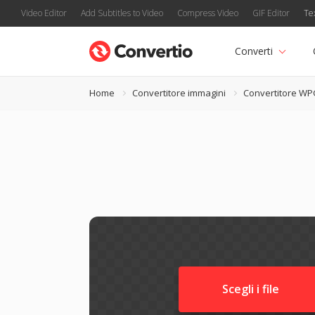
Video Editor
Add Subtitles to Video
Compress Video
GIF Editor
Te
Converti
Home
Convertitore immagini
Convertitore W
Scegli i file