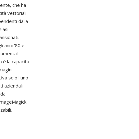
ente, che ha
tà vettoriali
pendenti dalla
siasi
ansionati.
i anni '80 e
ocumentali
o è la capacità
magini
tiva solo l'uno
i aziendali.
 da
 ImageMagick,
abili.