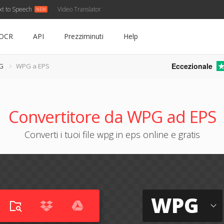
xt to Speech
Video Translator
OCR
API
Prezziminuti
Help
Eccezionale
PG
WPG a EPS
Convertitore da WPG ad EPS
Converti i tuoi file wpg in eps online e gratis
WPG