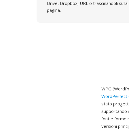
Drive, Dropbox, URL o trascinandoli sulla
pagina.
WPG (WordPerf
WordPerfect 
stato progett
supportando si
font e forme r
versioni princ