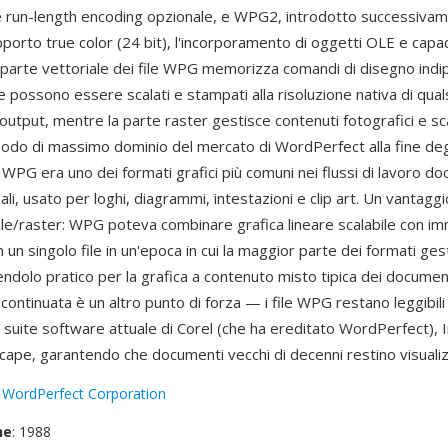
run-length encoding opzionale, e WPG2, introdotto successivam
pporto true color (24 bit), l'incorporamento di oggetti OLE e capaci
a parte vettoriale dei file WPG memorizza comandi di disegno indi
e possono essere scalati e stampati alla risoluzione nativa di qual
 output, mentre la parte raster gestisce contenuti fotografici e sc
iodo di massimo dominio del mercato di WordPerfect alla fine degl
0, WPG era uno dei formati grafici più comuni nei flussi di lavoro d
gali, usato per loghi, diagrammi, intestazioni e clip art. Un vantaggi
iale/raster: WPG poteva combinare grafica lineare scalabile con im
n un singolo file in un'epoca in cui la maggior parte dei formati ges
dendolo pratico per la grafica a contenuto misto tipica dei document
à continuata è un altro punto di forza — i file WPG restano leggibili
la suite software attuale di Corel (che ha ereditato WordPerfect),
ape, garantendo che documenti vecchi di decenni restino visualizz
:
WordPerfect Corporation
ne
: 1988