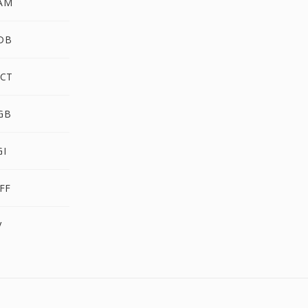
AM
DB
CT
GB
I
FF
V