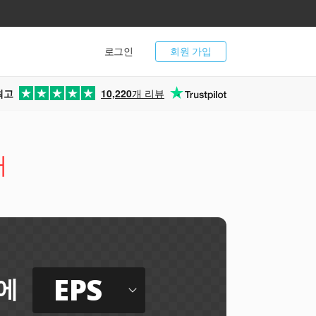
로그인
회원 가입
최고
10,220
개 리뷰
터
EPS
에