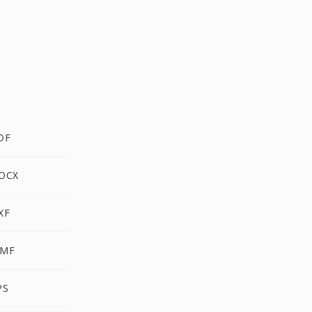
DF
OCX
XF
MF
PS