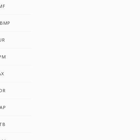
MF
WBMP
UR
PM
AX
DR
AP
TB