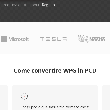
one massima del file oppure
Registrati
Come convertire WPG in PCD
2
Scegli pcd o qualsiasi altro formato che ti