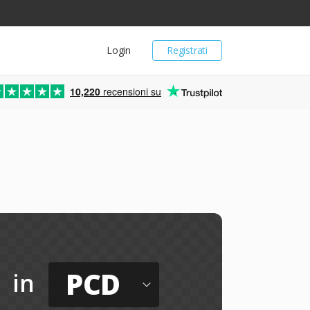
Login
Registrati
10,220
recensioni su
PCD
in