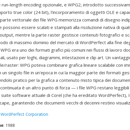
run-length encoding opzionale, e WPG2, introdotto successivam
pporto true color (24 bit), l'incorporamento di oggetti OLE e capaci
a parte vettoriale dei file WPG memorizza comandi di disegno indi
e possono essere scalati e stampati alla risoluzione nativa di qual
 output, mentre la parte raster gestisce contenuti fotografici e sc
iodo di massimo dominio del mercato di WordPerfect alla fine degl
0, WPG era uno dei formati grafici più comuni nei flussi di lavoro d
gali, usato per loghi, diagrammi, intestazioni e clip art. Un vantaggi
iale/raster: WPG poteva combinare grafica lineare scalabile con im
n un singolo file in un'epoca in cui la maggior parte dei formati ges
dendolo pratico per la grafica a contenuto misto tipica dei document
à continuata è un altro punto di forza — i file WPG restano leggibili
la suite software attuale di Corel (che ha ereditato WordPerfect),
ape, garantendo che documenti vecchi di decenni restino visualizz
:
WordPerfect Corporation
ne
: 1988