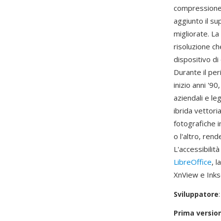
compressione 
aggiunto il su
migliorate. L
risoluzione ch
dispositivo di
Durante il per
inizio anni '9
aziendali e le
ibrida vettor
fotografiche i
o l'altro, ren
L'accessibilit
LibreOffice
, 
XnView e Inksc
Sviluppatore
Prima versio