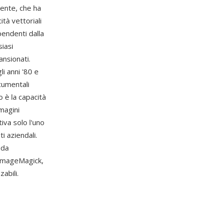
ente, che ha
tà vettoriali
pendenti dalla
siasi
ansionati.
i anni '80 e
ocumentali
o è la capacità
magini
tiva solo l'uno
i aziendali.
 da
 ImageMagick,
abili.