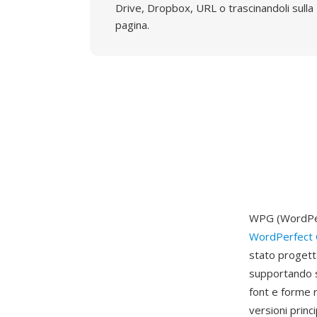
Drive, Dropbox, URL o trascinandoli sulla
pagina.
WPG (WordPerf
WordPerfect 
stato progett
supportando si
font e forme r
versioni princ