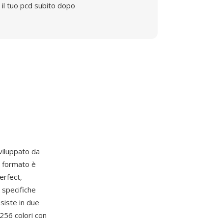
il tuo pcd subito dopo
viluppato da
l formato è
erfect,
 specifiche
siste in due
 256 colori con