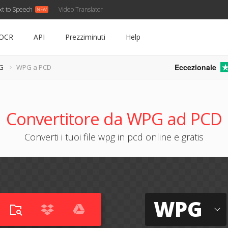
xt to Speech
Video Translator
OCR
API
Prezziminuti
Help
Eccezionale
PG
WPG a PCD
Convertitore da WPG ad PCD
Converti i tuoi file wpg in pcd online e gratis
WPG