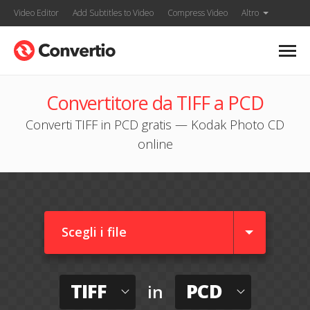
Video Editor
Add Subtitles to Video
Compress Video
Altro
Convertitore da TIFF a PCD
Converti TIFF in PCD gratis — Kodak Photo CD
online
Scegli i file
TIFF
PCD
in