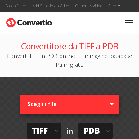
Video Editor
Add Subtitles to Video
Compress Video
Altro
Convertitore da TIFF a PDB
Converti TIFF in PDB online — immagine database
Palm gratis
Scegli i file
TIFF
PDB
in