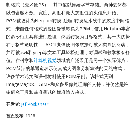
制格式（魔术数P5），其中值以原始字节存储。两种变体都
以包含魔术数、宽度、高度和最大灰度值的头信息开始。
PGM被设计为Netpbm转换-处理-转换流水线中的灰度中间格
式：来自任何格式的源图像被转换为PGM，使用Netpbm丰富
的命令行工具库进行处理，然后转换为目标格式。其一大优势
在于格式透明性 — ASCII变体使图像数据可被人类直接阅读，
并可被awk和grep等文本工具轻松处理，对调试和教学极有价
值。在科学和
计算机视觉
领域的广泛采用是另一个实际优势：
PGM简洁的单通道表示使其成为图像分析算法的天然格式，
许多学术论文和课程材料使用PGM示例。该格式受到
ImageMagick、GIMP和众多图像处理库的支持，并仍然是许
多研究工具和基准测试的标准输入格式。
开发者
:
Jef Poskanzer
首次发布
: 1988