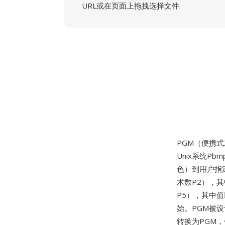
URL或在页面上拖拽选择文件.
PGM（便携
Unix系统P
色）到用户指定
术数P2），
P5），其中
始。PGM被设
转换为PGM