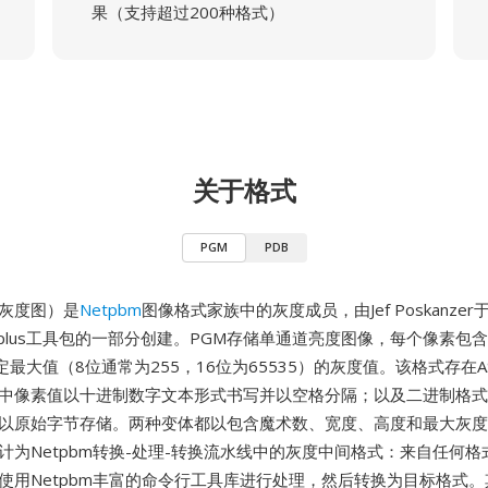
果（支持超过200种格式）
关于格式
PGM
PDB
式灰度图）是
Netpbm
图像格式家族中的灰度成员，由Jef Poskanzer
bmplus工具包的一部分创建。PGM存储单通道亮度图像，每个像素包
最大值（8位通常为255，16位为65535）的灰度值。该格式存在AS
其中像素值以十进制数字文本形式书写并以空格分隔；以及二进制格
值以原始字节存储。两种变体都以包含魔术数、宽度、高度和最大灰
计为Netpbm转换-处理-转换流水线中的灰度中间格式：来自任何
，使用Netpbm丰富的命令行工具库进行处理，然后转换为目标格式