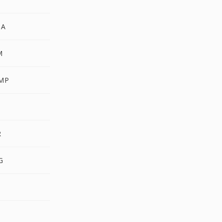
BA
M
MP
R
G