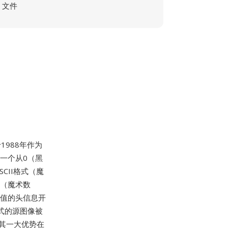
文件
于1988年作为
含一个从0（黑
CII格式（魔
式（魔术数
度值的头信息开
格式的源图像被
。其一大优势在