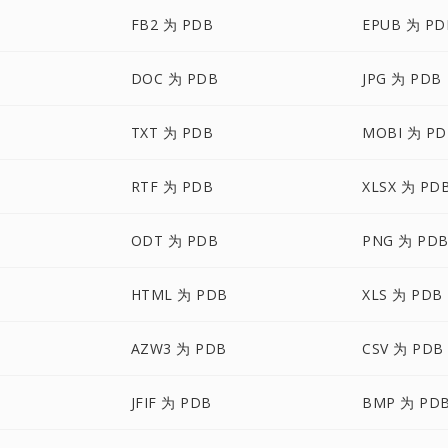
FB2 为 PDB
EPUB 为 PD
DOC 为 PDB
JPG 为 PDB
TXT 为 PDB
MOBI 为 PD
RTF 为 PDB
XLSX 为 PD
ODT 为 PDB
PNG 为 PD
HTML 为 PDB
XLS 为 PDB
AZW3 为 PDB
CSV 为 PDB
JFIF 为 PDB
BMP 为 PD