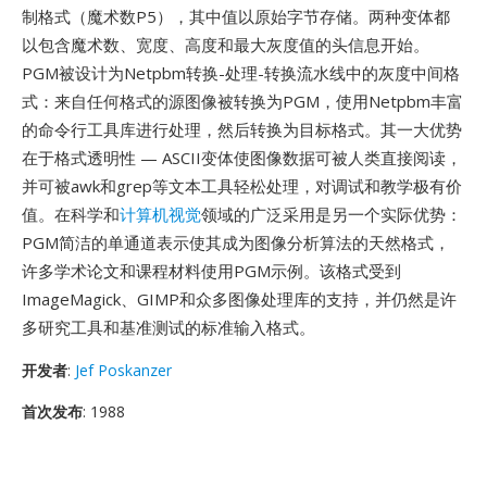
制格式（魔术数P5），其中值以原始字节存储。两种变体都
以包含魔术数、宽度、高度和最大灰度值的头信息开始。
PGM被设计为Netpbm转换-处理-转换流水线中的灰度中间格
式：来自任何格式的源图像被转换为PGM，使用Netpbm丰富
的命令行工具库进行处理，然后转换为目标格式。其一大优势
在于格式透明性 — ASCII变体使图像数据可被人类直接阅读，
并可被awk和grep等文本工具轻松处理，对调试和教学极有价
值。在科学和
计算机视觉
领域的广泛采用是另一个实际优势：
PGM简洁的单通道表示使其成为图像分析算法的天然格式，
许多学术论文和课程材料使用PGM示例。该格式受到
ImageMagick、GIMP和众多图像处理库的支持，并仍然是许
多研究工具和基准测试的标准输入格式。
开发者
:
Jef Poskanzer
首次发布
: 1988