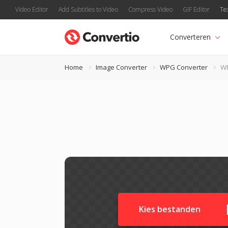
Video Editor
Add Subtitles to Video
Compress Video
GIF Editor
Te
Converteren
Home
Image Converter
WPG Converter
W
Kies bestanden