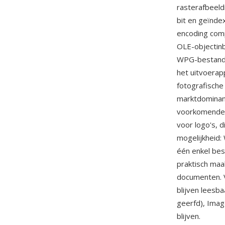
rasterafbeeld
bit en geïnde
encoding comp
OLE-objectin
WPG-bestanden
het uitvoerap
fotografische
marktdominan
voorkomende g
voor logo's, 
mogelijkheid:
één enkel bes
praktisch maa
documenten. 
blijven leesb
geerfd), Ima
blijven.