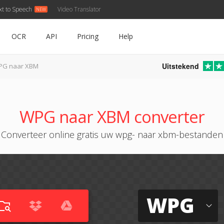
xt to Speech
Video Translator
OCR
API
Pricing
Help
Uitstekend
PG naar XBM
WPG naar XBM converter
Converteer online gratis uw wpg- naar xbm-bestanden
WPG