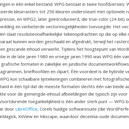
ingen in één enkel bestand. WPG bestaat in twee hoofdversies: 
xeerde kleurrasters tot 256 kleuren ondersteunt met optionele r
ressie, en WPG2, later geintroduceerd, die true-color (24-bit) 
bedding en verbeterde vectormogelijkheden toevoegde. Het vec
 slaat resolutieonafhankelijke tekenopdrachten op die op elke r
paraat kunnen worden geschaald en afgedrukt, terwijl het raster
 en gescande inhoud verwerkt. Tijdens het hoogtepunt van Word
tie in de late jaren 1980 en vroege jaren 1990 was WPG één va
rafische formaten in zakelijke en juridische documentworkflows
diagrammen, briefhoofden en clipart. Één voordeel is de hybride v
 WPG kon schaalbare lijntekeningen combineren met fotografische
tand in één tijd dat de meeste formaten slechts één van beide a
kte voor de gemengde-inhoud afbeeldingen die typisch zijn voor 
Voortdurende toegankelijkheid is één ander sterk punt — WPG-
aar door
LibreOffice
, Corels huidige softwaresuite (die WordPerfe
geMagick, XnView en Inkscape, waardoor decennia-oude document