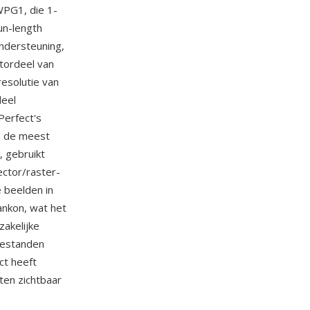
WPG1, die 1-
un-length
ondersteuning,
tordeel van
esolutie van
deel
Perfect's
n de meest
, gebruikt
ector/raster-
 beelden in
ankon, wat het
zakelijke
bestanden
ct heeft
en zichtbaar