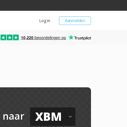
Log in
Aanmelden
10,220
beoordelingen op
XBM
naar