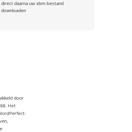
direct daarna uw xbm-bestand
downloaden
ikkeld door
988. Het
 WordPerfect-
ven,
de