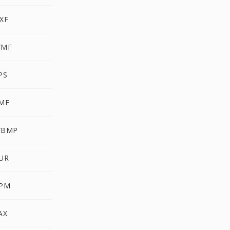
XF
WMF
PS
EMF
WBMP
CUR
PPM
AX