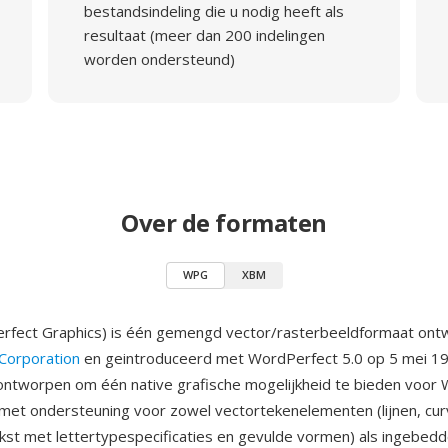
bestandsindeling die u nodig heeft als
resultaat (meer dan 200 indelingen
worden ondersteund)
Over de formaten
WPG
XBM
fect Graphics) is één gemengd vector/rasterbeeldformaat ontw
Corporation
en geintroduceerd met WordPerfect 5.0 op 5 mei 1
ntworpen om één native grafische mogelijkheid te bieden voor
et ondersteuning voor zowel vectortekenelementen (lijnen, cur
kst met lettertypespecificaties en gevulde vormen) als ingebed