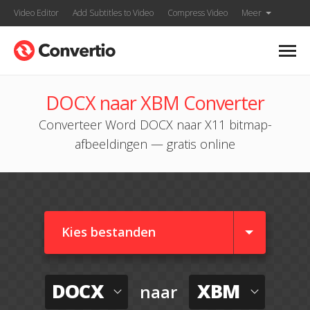
Video Editor
Add Subtitles to Video
Compress Video
Meer
DOCX naar XBM Converter
Converteer Word DOCX naar X11 bitmap-
afbeeldingen — gratis online
Kies bestanden
DOCX
XBM
naar