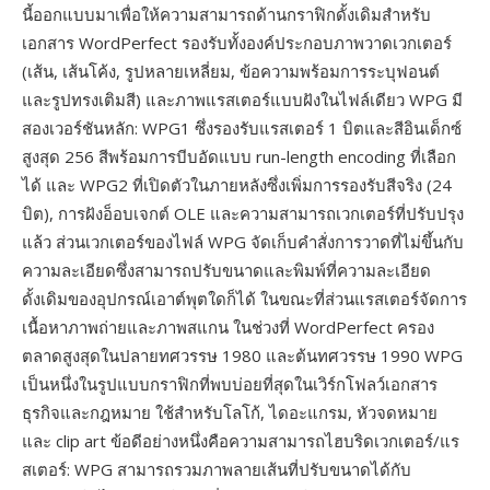
นี้ออกแบบมาเพื่อให้ความสามารถด้านกราฟิกดั้งเดิมสำหรับ
เอกสาร WordPerfect รองรับทั้งองค์ประกอบภาพวาดเวกเตอร์
(เส้น, เส้นโค้ง, รูปหลายเหลี่ยม, ข้อความพร้อมการระบุฟอนต์
และรูปทรงเติมสี) และภาพแรสเตอร์แบบฝังในไฟล์เดียว WPG มี
สองเวอร์ชันหลัก: WPG1 ซึ่งรองรับแรสเตอร์ 1 บิตและสีอินเด็กซ์
สูงสุด 256 สีพร้อมการบีบอัดแบบ run-length encoding ที่เลือก
ได้ และ WPG2 ที่เปิดตัวในภายหลังซึ่งเพิ่มการรองรับสีจริง (24
บิต), การฝังอ็อบเจกต์ OLE และความสามารถเวกเตอร์ที่ปรับปรุง
แล้ว ส่วนเวกเตอร์ของไฟล์ WPG จัดเก็บคำสั่งการวาดที่ไม่ขึ้นกับ
ความละเอียดซึ่งสามารถปรับขนาดและพิมพ์ที่ความละเอียด
ดั้งเดิมของอุปกรณ์เอาต์พุตใดก็ได้ ในขณะที่ส่วนแรสเตอร์จัดการ
เนื้อหาภาพถ่ายและภาพสแกน ในช่วงที่ WordPerfect ครอง
ตลาดสูงสุดในปลายทศวรรษ 1980 และต้นทศวรรษ 1990 WPG
เป็นหนึ่งในรูปแบบกราฟิกที่พบบ่อยที่สุดในเวิร์กโฟลว์เอกสาร
ธุรกิจและกฎหมาย ใช้สำหรับโลโก้, ไดอะแกรม, หัวจดหมาย
และ clip art ข้อดีอย่างหนึ่งคือความสามารถไฮบริดเวกเตอร์/แร
สเตอร์: WPG สามารถรวมภาพลายเส้นที่ปรับขนาดได้กับ