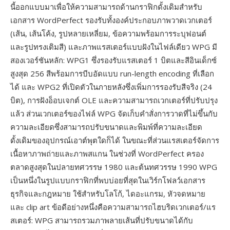
นี้ออกแบบมาเพื่อให้ความสามารถด้านกราฟิกดั้งเดิมสำหรับ
เอกสาร WordPerfect รองรับทั้งองค์ประกอบภาพวาดเวกเตอร์
(เส้น, เส้นโค้ง, รูปหลายเหลี่ยม, ข้อความพร้อมการระบุฟอนต์
และรูปทรงเติมสี) และภาพแรสเตอร์แบบฝังในไฟล์เดียว WPG มี
สองเวอร์ชันหลัก: WPG1 ซึ่งรองรับแรสเตอร์ 1 บิตและสีอินเด็กซ์
สูงสุด 256 สีพร้อมการบีบอัดแบบ run-length encoding ที่เลือก
ได้ และ WPG2 ที่เปิดตัวในภายหลังซึ่งเพิ่มการรองรับสีจริง (24
บิต), การฝังอ็อบเจกต์ OLE และความสามารถเวกเตอร์ที่ปรับปรุง
แล้ว ส่วนเวกเตอร์ของไฟล์ WPG จัดเก็บคำสั่งการวาดที่ไม่ขึ้นกับ
ความละเอียดซึ่งสามารถปรับขนาดและพิมพ์ที่ความละเอียด
ดั้งเดิมของอุปกรณ์เอาต์พุตใดก็ได้ ในขณะที่ส่วนแรสเตอร์จัดการ
เนื้อหาภาพถ่ายและภาพสแกน ในช่วงที่ WordPerfect ครอง
ตลาดสูงสุดในปลายทศวรรษ 1980 และต้นทศวรรษ 1990 WPG
เป็นหนึ่งในรูปแบบกราฟิกที่พบบ่อยที่สุดในเวิร์กโฟลว์เอกสาร
ธุรกิจและกฎหมาย ใช้สำหรับโลโก้, ไดอะแกรม, หัวจดหมาย
และ clip art ข้อดีอย่างหนึ่งคือความสามารถไฮบริดเวกเตอร์/แร
สเตอร์: WPG สามารถรวมภาพลายเส้นที่ปรับขนาดได้กับ