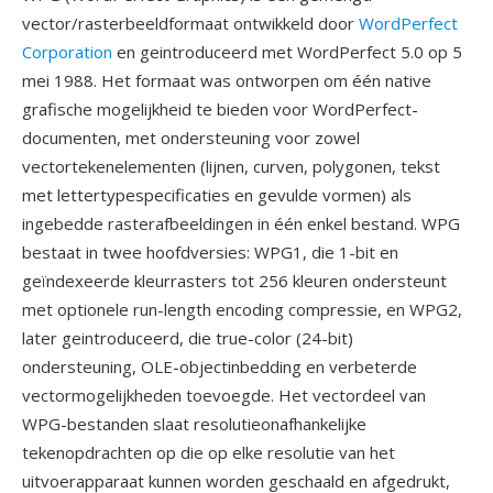
vector/rasterbeeldformaat ontwikkeld door
WordPerfect
Corporation
en geintroduceerd met WordPerfect 5.0 op 5
mei 1988. Het formaat was ontworpen om één native
grafische mogelijkheid te bieden voor WordPerfect-
documenten, met ondersteuning voor zowel
vectortekenelementen (lijnen, curven, polygonen, tekst
met lettertypespecificaties en gevulde vormen) als
ingebedde rasterafbeeldingen in één enkel bestand. WPG
bestaat in twee hoofdversies: WPG1, die 1-bit en
geïndexeerde kleurrasters tot 256 kleuren ondersteunt
met optionele run-length encoding compressie, en WPG2,
later geintroduceerd, die true-color (24-bit)
ondersteuning, OLE-objectinbedding en verbeterde
vectormogelijkheden toevoegde. Het vectordeel van
WPG-bestanden slaat resolutieonafhankelijke
tekenopdrachten op die op elke resolutie van het
uitvoerapparaat kunnen worden geschaald en afgedrukt,