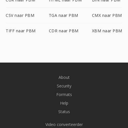
CSV naar PBM
TGA naar PBM
CMX naar PBM
TIFF naar PBM
CDR naar PBM
XBM naar PBM
About
Security
Formats
Help
Status
Video converteerder