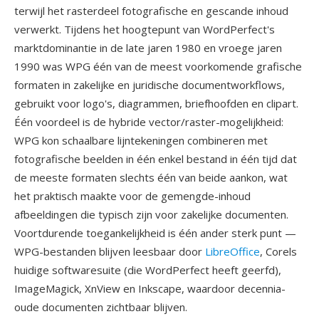
terwijl het rasterdeel fotografische en gescande inhoud
verwerkt. Tijdens het hoogtepunt van WordPerfect's
marktdominantie in de late jaren 1980 en vroege jaren
1990 was WPG één van de meest voorkomende grafische
formaten in zakelijke en juridische documentworkflows,
gebruikt voor logo's, diagrammen, briefhoofden en clipart.
Één voordeel is de hybride vector/raster-mogelijkheid:
WPG kon schaalbare lijntekeningen combineren met
fotografische beelden in één enkel bestand in één tijd dat
de meeste formaten slechts één van beide aankon, wat
het praktisch maakte voor de gemengde-inhoud
afbeeldingen die typisch zijn voor zakelijke documenten.
Voortdurende toegankelijkheid is één ander sterk punt —
WPG-bestanden blijven leesbaar door
LibreOffice
, Corels
huidige softwaresuite (die WordPerfect heeft geerfd),
ImageMagick, XnView en Inkscape, waardoor decennia-
oude documenten zichtbaar blijven.