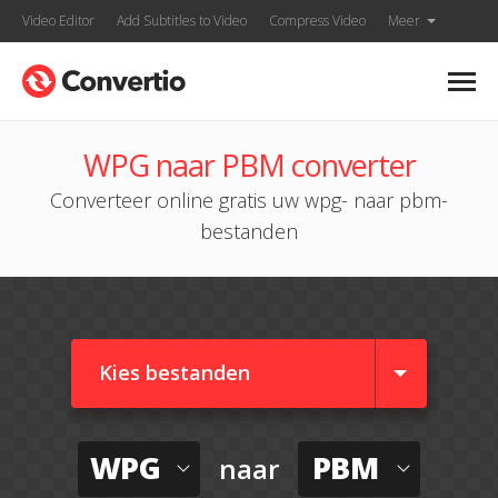
Video Editor
Add Subtitles to Video
Compress Video
Meer
WPG naar PBM converter
Converteer online gratis uw wpg- naar pbm-
bestanden
Kies bestanden
WPG
PBM
naar