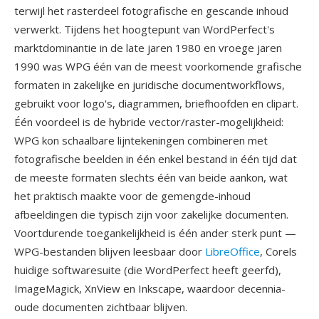
terwijl het rasterdeel fotografische en gescande inhoud
verwerkt. Tijdens het hoogtepunt van WordPerfect's
marktdominantie in de late jaren 1980 en vroege jaren
1990 was WPG één van de meest voorkomende grafische
formaten in zakelijke en juridische documentworkflows,
gebruikt voor logo's, diagrammen, briefhoofden en clipart.
Één voordeel is de hybride vector/raster-mogelijkheid:
WPG kon schaalbare lijntekeningen combineren met
fotografische beelden in één enkel bestand in één tijd dat
de meeste formaten slechts één van beide aankon, wat
het praktisch maakte voor de gemengde-inhoud
afbeeldingen die typisch zijn voor zakelijke documenten.
Voortdurende toegankelijkheid is één ander sterk punt —
WPG-bestanden blijven leesbaar door
LibreOffice
, Corels
huidige softwaresuite (die WordPerfect heeft geerfd),
ImageMagick, XnView en Inkscape, waardoor decennia-
oude documenten zichtbaar blijven.