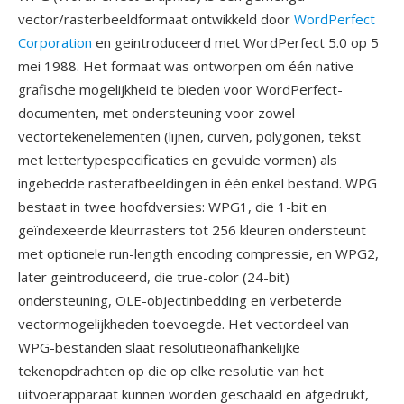
vector/rasterbeeldformaat ontwikkeld door
WordPerfect
Corporation
en geintroduceerd met WordPerfect 5.0 op 5
mei 1988. Het formaat was ontworpen om één native
grafische mogelijkheid te bieden voor WordPerfect-
documenten, met ondersteuning voor zowel
vectortekenelementen (lijnen, curven, polygonen, tekst
met lettertypespecificaties en gevulde vormen) als
ingebedde rasterafbeeldingen in één enkel bestand. WPG
bestaat in twee hoofdversies: WPG1, die 1-bit en
geïndexeerde kleurrasters tot 256 kleuren ondersteunt
met optionele run-length encoding compressie, en WPG2,
later geintroduceerd, die true-color (24-bit)
ondersteuning, OLE-objectinbedding en verbeterde
vectormogelijkheden toevoegde. Het vectordeel van
WPG-bestanden slaat resolutieonafhankelijke
tekenopdrachten op die op elke resolutie van het
uitvoerapparaat kunnen worden geschaald en afgedrukt,