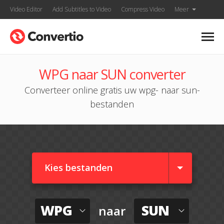
Video Editor
Add Subtitles to Video
Compress Video
Meer
WPG naar SUN converter
Converteer online gratis uw wpg- naar sun-
bestanden
Kies bestanden
WPG
SUN
naar