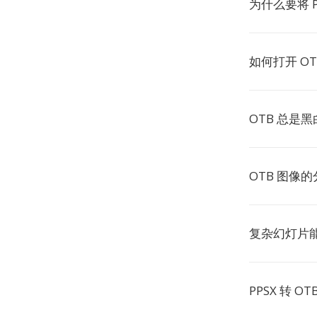
为什么要将 P
如何打开 OT
OTB 总是
OTB 图像
复杂幻灯片能
PPSX 转 O