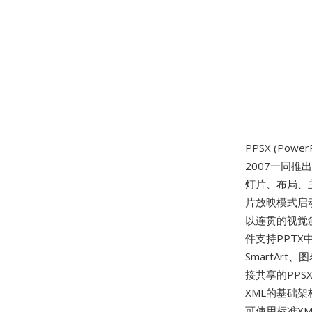
PPSX (Powe
2007一同推出
灯片、布局、
片放映模式启
以连贯的视觉
件支持PPT
SmartAr
接共享的PP
XML的基础架
可使用标准XM