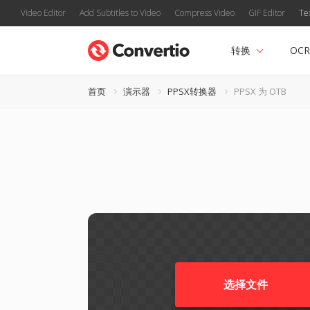
Video Editor
Add Subtitles to Video
Compress Video
GIF Editor
Te
转换
OCR
首页
演示器
PPSX转换器
PPSX 为 OTB
选择文件