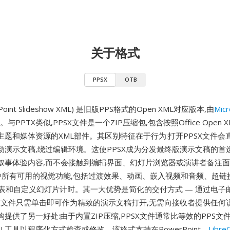
关于格式
PPSX
OTB
rPoint Slideshow XML) 是旧版PPS格式的Open XML对应版本,由
Micr
。与PPTX类似,PPSX文件是一个ZIP压缩包,包含按照Office Open
主题和媒体资源的XML部件。其区别特征在于行为:打开PPSX文件会
动演示文稿,绕过编辑环境。这使PPSX成为分发最终版演示文稿的首
叙事体验内容,而不会接触到编辑界面、幻灯片浏览器或演讲者备注面板
X中所有可用的视觉功能,包括过渡效果、动画、嵌入视频和音频、超链
t、图表和自定义幻灯片计时。其一大优势是简化的交付方式 — 通过电
SX文件只需单击即可作为精致的演示文稿打开,无需向接收者提供任何
构提供了另一好处:由于内置ZIP压缩,PPSX文件通常比等效的PPS文
L工具以程序化方式检查或修改。该格式支持在PowerPoint、
LibreO