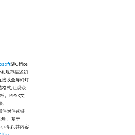
osoft
随Office
 XML规范描述幻
直接以全屏幻灯
选格式,让观众
。PPSX文
接、
子邮件附件或链
说明。基于
件小得多,其内容
ffice