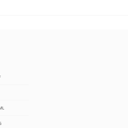
F
S
ML
G