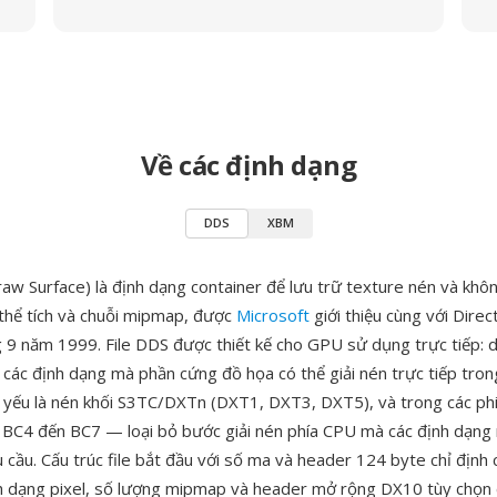
Về các định dạng
DDS
XBM
aw Surface) là định dạng container để lưu trữ texture nén và khô
thể tích và chuỗi mipmap, được
Microsoft
giới thiệu cùng với Direc
 9 năm 1999. File DDS được thiết kế cho GPU sử dụng trực tiếp: dữ
 các định dạng mà phần cứng đồ họa có thể giải nén trực tiếp tron
yếu là nén khối S3TC/DXTn (DXT1, DXT3, DXT5), và trong các ph
à BC4 đến BC7 — loại bỏ bước giải nén phía CPU mà các định dạn
cầu. Cấu trúc file bắt đầu với số ma và header 124 byte chỉ định 
nh dạng pixel, số lượng mipmap và header mở rộng DX10 tùy chọn 