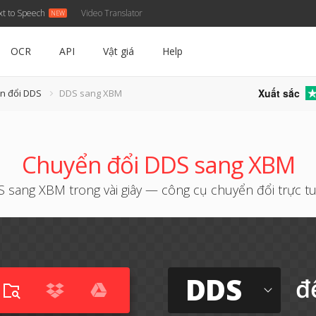
xt to Speech
Video Translator
OCR
API
Vật giá
Help
Xuất sắc
n đổi DDS
DDS sang XBM
Chuyển đổi DDS sang XBM
 sang XBM trong vài giây — công cụ chuyển đổi trực t
DDS
đ