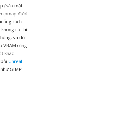
ap (sáu mặt
ỗi mipmap được
khoảng cách
 không có chi
 thống, và dữ
vào VRAM cùng
hốt khác —
 bởi
Unreal
h như GIMP