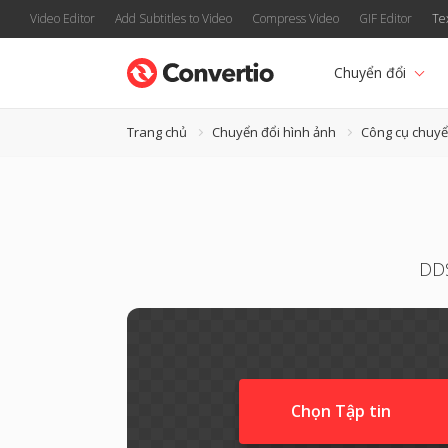
Video Editor
Add Subtitles to Video
Compress Video
GIF Editor
Te
Chuyển đổi
Trang chủ
Chuyển đổi hình ảnh
Công cụ chuyể
DDS
Chọn Tập tin