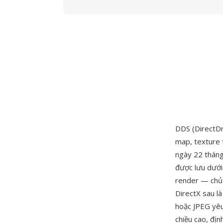
DDS (DirectDr
map, texture 
ngày 22 tháng
được lưu dưới
render — chủ 
DirectX sau l
hoặc JPEG yêu 
chiều cao, đị