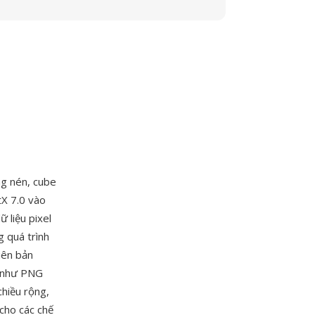
ng nén, cube
tX 7.0 vào
 liệu pixel
g quá trình
iên bản
g như PNG
chiều rộng,
cho các chế