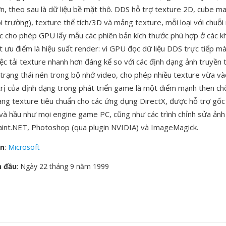
n, theo sau là dữ liệu bề mặt thô. DDS hỗ trợ texture 2D, cube m
i trường), texture thể tích/3D và mảng texture, mỗi loại với chu
ớc cho phép GPU lấy mẫu các phiên bản kích thước phù hợp ở các 
t ưu điểm là hiệu suất render: vì GPU đọc dữ liệu DDS trực tiếp mà
việc tải texture nhanh hơn đáng kể so với các định dạng ảnh truyền
ở trạng thái nén trong bộ nhớ video, cho phép nhiều texture vừa 
 trị của định dạng trong phát triển game là một điểm mạnh then c
ạng texture tiêu chuẩn cho các ứng dụng DirectX, được hỗ trợ gốc
 và hầu như mọi engine game PC, cũng như các trình chỉnh sửa ản
 Paint.NET, Photoshop (qua plugin NVIDIA) và ImageMagick.
ển
:
Microsoft
n đầu
: Ngày 22 tháng 9 năm 1999