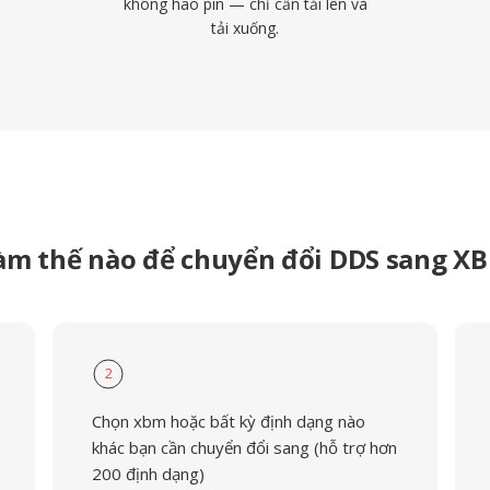
không hao pin — chỉ cần tải lên và
tải xuống.
àm thế nào để chuyển đổi DDS sang X
2
Chọn xbm hoặc bất kỳ định dạng nào
khác bạn cần chuyển đổi sang (hỗ trợ hơn
200 định dạng)