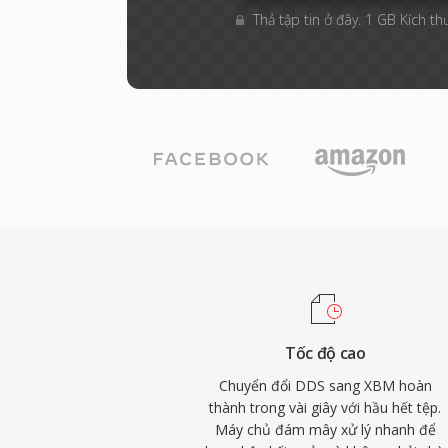
Thả tập tin ở đây. 1 GB Kích th
Tốc độ cao
Chuyển đổi DDS sang XBM hoàn
thành trong vài giây với hầu hết tệp.
Máy chủ đám mây xử lý nhanh để