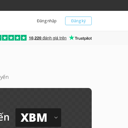
Đăng nhập
Đăng ký
10,220
đánh giá trên
uyến
XBM
ến