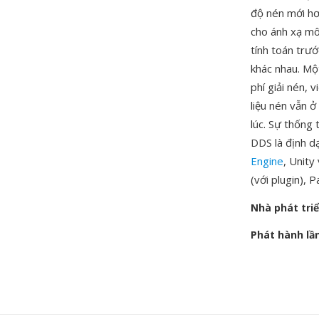
độ nén mới hơ
cho ánh xạ mô
tính toán trư
khác nhau. Mộ
phí giải nén, 
liệu nén vẫn 
lúc. Sự thống
DDS là định d
Engine
, Unity
(với plugin),
Nhà phát tri
Phát hành lầ