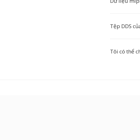
Dữ liệu mip
Tệp DDS của
Tôi có thể 