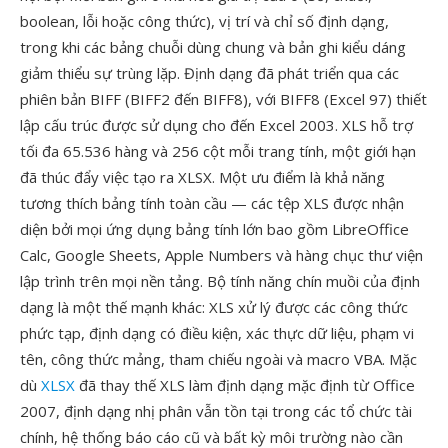
boolean, lỗi hoặc công thức), vị trí và chỉ số định dạng,
trong khi các bảng chuỗi dùng chung và bản ghi kiểu dáng
giảm thiểu sự trùng lặp. Định dạng đã phát triển qua các
phiên bản BIFF (BIFF2 đến BIFF8), với BIFF8 (Excel 97) thiết
lập cấu trúc được sử dụng cho đến Excel 2003. XLS hỗ trợ
tối đa 65.536 hàng và 256 cột mỗi trang tính, một giới hạn
đã thúc đẩy việc tạo ra XLSX. Một ưu điểm là khả năng
tương thích bảng tính toàn cầu — các tệp XLS được nhận
diện bởi mọi ứng dụng bảng tính lớn bao gồm LibreOffice
Calc, Google Sheets, Apple Numbers và hàng chục thư viện
lập trình trên mọi nền tảng. Bộ tính năng chín muồi của định
dạng là một thế mạnh khác: XLS xử lý được các công thức
phức tạp, định dạng có điều kiện, xác thực dữ liệu, phạm vi
tên, công thức mảng, tham chiếu ngoài và macro VBA. Mặc
dù
XLSX
đã thay thế XLS làm định dạng mặc định từ Office
2007, định dạng nhị phân vẫn tồn tại trong các tổ chức tài
chính, hệ thống báo cáo cũ và bất kỳ môi trường nào cần