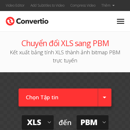
Video Editor
Add Subtitles to Video
Compress Video
Thêm
Chuyển đổi XLS sang PBM
Kết xuất bảng tính XLS thành ảnh bitmap PBM
trực tuyến
Chọn Tập tin
XLS
PBM
đến